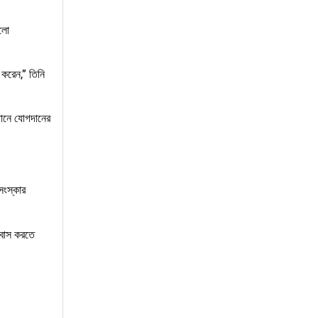
আলো
 করেন,” তিনি
্ঠানে যোগদানের
সংস্কার
সবাস করতে