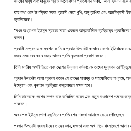
হৃদয়ের মাধুর্য এবং মানুষের প্রতি ভালোবাসার প্রতিফলন ঘটায়,” আলী ইউএনবিকে
তার কথা শুনে উপস্থিত সকল প্রবাসী নেতা খুশি, অনুপ্রাণিত এবং আত্মবিশ্বাসী 
জ্বালিয়েছে।
“যখন অধ্যাপক ইউনূস স্যারের মতো একজন আন্তর্জাতিক ব্যক্তিত্ব প্রবাসীদের স
বলেন।
প্রবাসী সম্প্রদায়কে স্বাগত জানিয়ে প্রধান উপদেষ্টা কাতারে দেশের ইতিবাচক ভাবমূ
জন্য সময় বের করার জন্য তাদের প্রতি কৃতজ্ঞতা প্রকাশ করেন।
তিনি জাতীয় অর্থনীতিতে এবং দেশের উন্নয়ন কর্মকাণ্ডে তাদের মূল্যবান রেমিট্যা
প্রধান উপদেষ্টা আশা প্রকাশ করেন যে তাদের সাহায্য ও সহযোগিতার মাধ্যমে, অন্ত
উদ্যোগ এবং পুনর্গঠন প্রক্রিয়া বাস্তবায়নে সক্ষম হবে।
তিনি তাদেরকে দেশের সম্পদ বলে অভিহিত করেন এবং নতুন বাংলাদেশ গঠনের জন্য ত
পারবেন।
অধ্যাপক ইউনূস পোপ ফ্রান্সিসের প্রতি শেষ শ্রদ্ধা জানাতে রোমে পৌঁছেছেন
প্রধান উপদেষ্টা ব্যবসায়ীদের তাদের জ্ঞান, দক্ষতা এবং অর্থ নিয়ে বাংলাদেশে আস