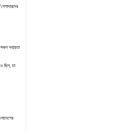
ী/পেশাদারদের
হ সকল সহায়তা
াও ছিল, তা
াংলাদেশের