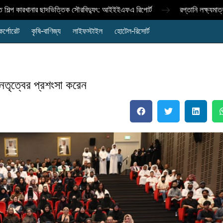
ল্প কারখানার ছাদভিত্তিক সৌরবিদ্যুৎ: আইইইএফএ রিপোর্ট
রপ্তানি লক্ষ্যমাত্রা 
কর্পোরেট
কৃষি-বাণিজ্য
লাইফস্টাইল
হোটেল-রিসোর্ট
েতৃত্বের প্রশংসা করেন