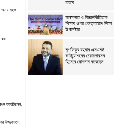
করবে
ের জন্য সহজ
মানসম্মত ও বিজ্ঞানভিত্তিক
শিক্ষার ওপর গুরুত্বারোপ শিক্ষা
উপদেষ্টার
য় করা।
মুশফিকুর রহমান এসএমই
ফাউন্ডেশনের চেয়ারপারসন
হিসেবে যোগদান করেছেন
থাপন করেছিলেন,
ের উজ্জ্বলতা,