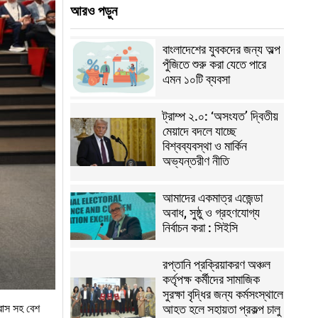
আরও পড়ুন
বাংলাদেশের যুবকদের জন্য অল্প
পুঁজিতে শুরু করা যেতে পারে
এমন ১০টি ব্যবসা
ট্রাম্প ২.০: ‘অসংযত’ দ্বিতীয়
মেয়াদে বদলে যাচ্ছে
বিশ্বব্যবস্থা ও মার্কিন
অভ্যন্তরীণ নীতি
আমাদের একমাত্র এজেন্ডা
অবাধ, সুষ্ঠু ও গ্রহণযোগ্য
নির্বাচন করা : সিইসি
রপ্তানি প্রক্রিয়াকরণ অঞ্চল
কর্তৃপক্ষ কর্মীদের সামাজিক
সুরক্ষা বৃদ্ধির জন্য কর্মসংস্থালে
হ্রাস সহ বেশ
আহত হলে সহায়তা প্রকল্প চালু