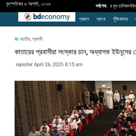
বৃহস্পতিবার ৬ আগস্ট, ২০২৬
বাংলাদেশে নবায়নযোগ্য জ্বালানি প্রসারের মূল চালিকাশক্তি শি
সর্বশেষ:
প্রচ্ছদ
ব্যাংক
পুঁজিবাজার
জাতীয়
,
প্রবাসী
কাতারের প্রবাসীরা সংস্কার চান, অধ্যাপক ইউনূসের ন
reporter
April 26, 2025
8:15 am