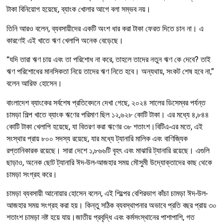
টাকা বিনিয়োগ হয়েছে, ব্যাংক খোলার আগে বলা সম্ভব নয়।
তিনি আরও বলেন, ব্যবসায়ীদের একটি অংশ ধার করা টাকা ফেরত দিতে চান না। এ
কারণেই এই খাতে ঋণ খেলাপি অনেক বেড়েছে।
“যদি তারা ঋণ চায় এবং তা পরিশোধ না করে, তাহলে তাদের নতুন ঋণ কে দেবে? তাই
ঋণ পরিশোধের মানসিকতা নিয়ে তাদের ঋণ নিতে হবে। অন্যথায়, সংকট শেষ হবে না,”
বলেন আরিফ হোসেন।
বাংলাদেশ ব্যাংকের সর্বশেষ প্রতিবেদনে দেখা গেছে, ২০২৪ সালের ডিসেম্বর পর্যন্ত
চামড়া শিল্প খাতে ব্যাংক ঋণের পরিমাণ ছিল ১২,৬২৮ কোটি টাকা। এর মধ্যে ৪,৮৪৪
কোটি টাকা খেলাপি হয়েছে, যা বিতরণ করা ঋণের ৩৮ শতাংশ।বিটিএ-এর মতে, এই
সংস্থার প্রায় ৮০০ সদস্য রয়েছে, যার মধ্যে ট্যানারি মালিক এবং বাণিজ্যিক
রপ্তানিকারক রয়েছে। সারা দেশে ১,৮৬৬টি বৃহৎ এবং মাঝারি ট্যানারি রয়েছে। এগুলি
ছাড়াও, অনেক ছোট ট্যানারি ঈদ-উল-আজহার সময় মৌসুমী উদ্যোক্তাদের কাছ থেকে
চামড়া সংগ্রহ করে।
চামড়া ব্যবসায়ী আনোয়ার হোসেন বলেন, এই শিল্পের বেশিরভাগ কাঁচা চামড়া ঈদ-উল-
আজহার সময় সংগ্রহ করা হয়। কিন্তু সঠিক ব্যবস্থাপনার অভাবে প্রতি বছর প্রায় ৩০
শতাংশ চামড়া নষ্ট হয়ে যায়।জাতীয় প্রবৃদ্ধি এবং কর্মসংস্থানের পাশাপাশি, গত