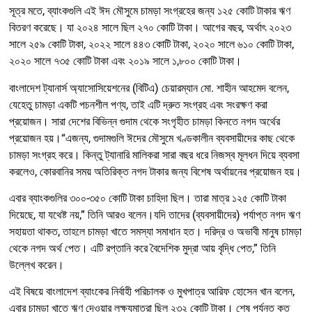
সূত্র মতে, ব্যাংকগুলি এই ঈদ মৌসুমে চামড়া সংগ্রহের জন্য ১২৫ কোটি টাকার ঋণ
বিতরণ করেছে। যা ২০২৪ সালে ছিল ২৭০ কোটি টাকা। আগের বছর, অর্থাৎ ২০২৩
সালে ২৫৯ কোটি টাকা, ২০২২ সালে ৪৪৩ কোটি টাকা, ২০২০ সালে ৬১০ কোটি টাকা,
২০২০ সালে ৭৩৫ কোটি টাকা এবং ২০১৯ সালে ১,৮০০ কোটি টাকা।
বাংলাদেশ ট্যানার্স অ্যাসোসিয়েশনের (বিটিএ) চেয়ারম্যান মো. শাহীন আহমেদ বলেন,
যেহেতু চামড়া একটি পচনশীল পণ্য, তাই এটি দ্রুত সংগ্রহ এবং সংরক্ষণ করা
প্রয়োজন। সারা দেশের বিভিন্ন গুদাম থেকে সংগৃহীত চামড়া কিনতে নগদ অর্থের
প্রয়োজন হয়।“এজন্য, গুদামগুলি ঈদের মৌসুমে খণ্ডকালীন ব্যবসায়ীদের কাছ থেকে
চামড়া সংগ্রহ করে। কিন্তু ট্যানারি মালিকরা সারা বছর ধরে নিজস্ব মূলধন দিয়ে ব্যবসা
করলেও, কোরবানির সময় অতিরিক্ত নগদ টাকার জন্য বিশেষ অর্থায়নের প্রয়োজন হয়।
এবার ব্যাংকগুলির ৩০০-৩৫০ কোটি টাকা চাহিদা ছিল। তারা মাত্র ১২৫ কোটি টাকা
দিয়েছে, যা যথেষ্ট নয়,” তিনি আরও বলেন।যদি তাদের (ব্যবসায়ীদের) পর্যাপ্ত নগদ ঋণ
সহায়তা থাকত, তাহলে চামড়া খাতে সমস্যা সমাধান হত। দরিদ্র ও অভাবী মানুষ চামড়া
থেকে নগদ অর্থ পেত। এটি রপ্তানি করে বৈদেশিক মুদ্রা আয় বৃদ্ধি পেত,” তিনি
উল্লেখ করেন।
এই বিষয়ে বাংলাদেশ ব্যাংকের নির্বাহী পরিচালক ও মুখপাত্র আরিফ হোসেন খান বলেন,
এবার চামড়া খাতে ঋণ দেওয়ার লক্ষ্যমাত্রা ছিল ২৩২ কোটি টাকা। শেষ পর্যন্ত কত