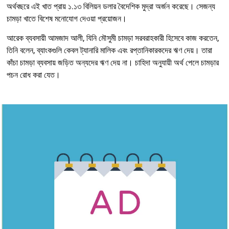
অর্থবছরে এই খাত প্রায় ১.১৩ বিলিয়ন ডলার বৈদেশিক মুদ্রা অর্জন করেছে। সেজন্য
চামড়া খাতে বিশেষ মনোযোগ দেওয়া প্রয়োজন।
আরেক ব্যবসায়ী আমজাদ আলী, যিনি মৌসুমী চামড়া সরবরাহকারী হিসেবে কাজ করতেন,
তিনি বলেন, ব্যাংকগুলি কেবল ট্যানারি মালিক এবং রপ্তানিকারকদের ঋণ দেয়। তারা
কাঁচা চামড়া ব্যবসায় জড়িত অন্যদের ঋণ দেয় না। চাহিদা অনুযায়ী অর্থ পেলে চামড়ার
পচন রোধ করা যেত।