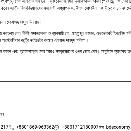
ারপ্রাপ্ত) মোঃ আলতাফ হুসাইন। ব্যাংকের সিনিয়র এক্সিকিউটিভ ভাইস প্রেসিডেন্ট ও ঢাকা সে
রেন জাতীয় বিশ্ববিদ্যালয়ের সহযোগী অধ্যাপক ড. ইমাম হোসাইন এবং উত্তরা ১০ নং সেক্
ধান মোহাম্মদ মাসুম বিল্লাহ।
য়ে বক্তব্য দেন বিশিষ্ট সমাজসেবক ও ব্যবসায়ী মো. মাহফুজুর রহমান, এডভোকেট ইব্রাহিম খলি
অস্ট্রেলিয়ার কান্ট্রি ডাইরেক্টর কামাল এলহাজ মাহমুদ খলিফা।
সা করেন এবং গ্রাহকবান্ধব সেবা আরও সম্প্রসারণের ওপর জোর দেন। অনুষ্ঠানে ব্যাংকের ঊর্ধ্
াপন
1217
+8801869-963362
+8801712180907
bdeconomy