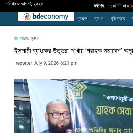
শনিবার ৮ আগস্ট, ২০২৬
অর্থবছর ২৬-এ কৃষি ঋণ বিতরণ ৪২,৮৩৪ কোটি টাকা ছাড়াল: লক্
সর্বশেষ:
প্রচ্ছদ
ব্যাংক
পুঁজিবাজার
আরও
,
ব্যাংক
ইসলামী ব্যাংকের উত্তরা শাখায় ‘গ্রাহক সমাবেশ’ অনুষ
reporter
July 9, 2026
8:21 pm