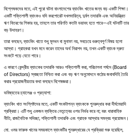
বিশ্লেষকদের মতে, এই পুরো ঘটনা বাংলাদেশের ব্যাংকিং খাতের জন্য বড় একটি শিক্ষা।
একটি শক্তিশালী ব্যাংকও যদি করপোরেট দখলদারিত্ব, দুর্বল তদারকি এবং অনিয়ন্ত্রিত
ঋণ বিতরণের শিকার হয়, তাহলে তার পরিণতি কতটা ভয়াবহ হতে পারে—এই ঘটনাটি তার
বড় উদাহরণ।
তারা বলছেন, ব্যাংকিং খাতে শুধু মূলধন বা মুনাফা নয়, সবচেয়ে গুরুত্বপূর্ণ বিষয় হলো
আস্থা। গ্রাহকরা যখন মনে করেন তাদের অর্থ নিরাপদ নয়, তখন একটি ব্যাংক দ্রুত
সংকটে পড়ে যেতে পারে।
এ কারণে কেন্দ্রীয় ব্যাংকের তদারকি আরও শক্তিশালী করা, পরিচালনা পর্ষদে (Board
of Directors) স্বচ্ছতা নিশ্চিত করা এবং বড় ঋণ অনুমোদনে কঠোর জবাবদিহি তৈরি
করার প্রয়োজনীয়তার কথা বলছেন বিশেষজ্ঞরা।
ভবিষ্যতের চ্যালেঞ্জ ও প্রত্যাশা:
ব্যাংকিং খাত সংশ্লিষ্টদের মতে, একটি সংকটাপন্ন ব্যাংককে পুনরুদ্ধার করা দীর্ঘমেয়াদি
প্রক্রিয়া। এটি শুধু একজন ব্যক্তির নেতৃত্বের ওপর নির্ভর করে না; বরং ধারাবাহিক
নীতি, রাজনৈতিক সদিচ্ছা, শক্তিশালী তদারকি এবং গ্রাহক আস্থার সমন্বয় প্রয়োজন।
মো. ওমর ফারুক খানের সময়কালে ব্যাংকটির পুনরুদ্ধারের যে প্রক্রিয়া শুরু হয়েছিল,