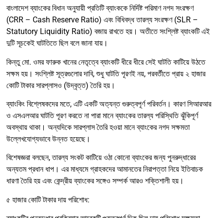
বাংলাদেশ ব্যাংকের বিধান অনুযায়ী প্রতিটি ব্যাংককে নির্দিষ্ট পরিমাণ নগদ সংরক্ষণ
(CRR – Cash Reserve Ratio) এবং বিধিবদ্ধ তারল্য সংরক্ষণ (SLR –
Statutory Liquidity Ratio) বজায় রাখতে হয়। অতীতে সংশ্লিষ্ট ব্যাংকটি এই
দুটি সূচকেই ঘাটতিতে ছিল বলে জানা যায়।
কিন্তু মো. ওমর ফারুক খানের নেতৃত্বে ব্যাংকটি ধীরে ধীরে সেই ঘাটতি কাটিয়ে উঠতে
সক্ষম হয়। সংশ্লিষ্ট সূত্রগুলোর দাবি, শুধু ঘাটতি পূরণই নয়, পরবর্তীতে প্রায় ২ হাজার
কোটি টাকার সারপ্লাসও (উদ্বৃত্ত) তৈরি হয়।
ব্যাংকিং বিশ্লেষকদের মতে, এটি একটি অত্যন্ত গুরুত্বপূর্ণ পরিবর্তন। কারণ সিআরআর
ও এসএলআর ঘাটতি পূরণ করতে না পারা মানে ব্যাংকের তারল্য পরিস্থিতি ঝুঁকিপূর্ণ
অবস্থায় থাকা। অন্যদিকে সারপ্লাস তৈরি হওয়া মানে ব্যাংকের নগদ সক্ষমতা
উল্লেখযোগ্যভাবে উন্নত হয়েছে।
বিশেষজ্ঞরা বলছেন, তারল্য সংকট কাটিয়ে ওঠা কোনো ব্যাংকের জন্য পুনরুদ্ধারের
অন্যতম প্রধান ধাপ। এর মাধ্যমে গ্রাহকদের আমানতের নিরাপত্তা নিয়ে ইতিবাচক
ধারণা তৈরি হয় এবং কেন্দ্রীয় ব্যাংকের সঙ্গেও সম্পর্ক আরও শক্তিশালী হয়।
৫ হাজার কোটি টাকার দায় পরিশোধ: