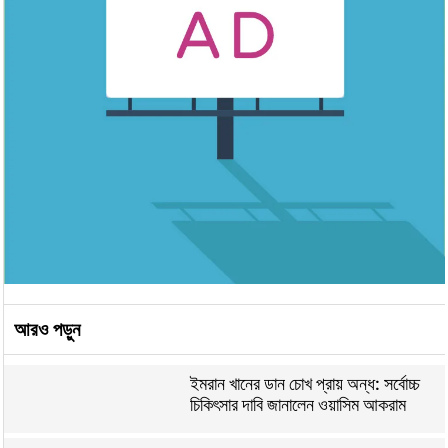
আরও পড়ুন
ইমরান খানের ডান চোখ প্রায় অন্ধ: সর্বোচ্চ
চিকিৎসার দাবি জানালেন ওয়াসিম আকরাম