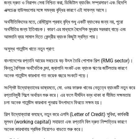
জন্য দ্রুত ও নিরাপদ সেবা নিশ্চিত করা, ডিজিটাল ব্যাংকিং সম্প্রসারণ এবং বিদেশি
এক্সচেঞ্জ হাউসগুলোর সঙ্গে সমন্বয় বৃদ্ধির কারণে এই সাফল্য আসে।
অর্থনীতিবিদদের মতে, রেমিট্যান্স প্রবাহ বৃদ্ধি শুধু একটি ব্যাংকের জন্য নয়, পুরো
অর্থনীতির জন্য ইতিবাচক। কারণ এর মাধ্যমে বৈদেশিক মুদ্রার সরবরাহ বাড়ে এবং
আমদানি ব্যয় সামাল দিতে কেন্দ্রীয় ব্যাংক কিছুটা স্বস্তি পায়।
অসুস্থ গার্মেন্টস খাতে নতুন প্রাণ:
বাংলাদেশের রপ্তানি আয়ের সবচেয়ে বড় উৎস তৈরি পোশাক শিল্প (RMG sector)।
কিন্তু বৈশ্বিক অর্থনৈতিক মন্দা, জ্বালানি সংকট এবং ব্যাংক ঋণের জটিলতার কারণে
অনেক গার্মেন্টস কারখানা গত কয়েক বছরে সংকটে পড়ে।
সংশ্লিষ্ট উদ্যোক্তাদের ভাষ্যমতে, মো. ওমর ফারুক খানের নেতৃত্বে ব্যাংকটি নতুন করে
রপ্তানিমুখী শিল্পে অর্থায়ন শুরু করে। এর ফলে দীর্ঘদিন বন্ধ থাকা বা সীমিত সক্ষমতায়
চলা অনেক গার্মেন্টস কারখানা পুনরায় উৎপাদনে ফিরতে সক্ষম হয়।
শিল্প উদ্যোক্তারা বলছেন, নতুন করে এলসি (Letter of Credit) সুবিধা, কার্যকরী
মূলধন (working capital) সহায়তা এবং রপ্তানি বিল দ্রুত নিষ্পত্তির কারণে
অনেক কারখানায় শ্রমিক নিয়োগও বাডতে শুরু করে।