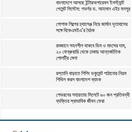
বাংলাদেশে আসছে ইন্টারঅপারেবল ইনস্ট্যান্ট
পেমেন্ট সিস্টেম: গভর্নর ড. আহসান এইচ মনসুর
পোশাক শিল্পের চ্যালেঞ্জ নিয়ে জার্মান দূতাবাসের
সঙ্গে বিকেএমইএ’র বৈঠক
রমজানে সহনশীল থাকবে ডিম ও মাংসের দাম,
২০ ফেব্রুয়ারি থেকে ঢাকায় আন্তর্জাতিক
পোলট্রি মেলা
রপ্তানি বাড়াতে শিপিং ডকুমেন্ট পাঠানোর নিয়ম
শিথিল করল বাংলাদেশ ব্যাংক
শেভরনের সহায়তায় সিলেটে ৬০ জন প্রতিবন্ধী
ব্যক্তির স্বাভাবিক জীবন ফেরা