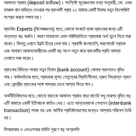
আমানত প্রবাহ (deposit inflow)। সংশ্লিষ্ট সূত্রগুলোর তথ্য অনুযায়ী, মো. ওমর
ফারুক খান দায়িত্ব নেওয়ার পর ব্যাংকটি প্রায় ২২ হাজার কোটি টাকার নতুন ডিপোজিট
সংগ্রহ করতে সক্ষম হয়।
ব্যাংকিং Experts (বিশেষজ্ঞদের) মতে, কোনো সংকটে থাকা ব্যাংকের জন্য এটি
অত্যন্ত বড় অর্জন। কারণ সাধারণত এমন পরিস্থিতিতে গ্রাহকরা অর্থ তুলে নিতে শুরু
করেন। কিন্তু এখানে উল্টো চিত্র দেখা যায়। প্রবাসী বাংলাদেশি, করপোরেট গ্রাহক
এবং সাধারণ আমানতকারীদের একটি বড় অংশ নতুন করে ব্যাংকটির প্রতি আস্থা
দেখাতে শুরু করেন।
ব্যাংকের বিভিন্ন শাখায় নতুন হিসাব (bank account) খোলার প্রবণতাও বৃদ্ধি
পায়। কর্মকর্তাদের মতে, গ্রাহকরা মূলত নেতৃত্বের স্থিতিশীলতা, দ্রুত সিদ্ধান্ত গ্রহণ
এবং কেন্দ্রীয় ব্যাংকের সঙ্গে সমন্বয় দেখে আস্থা ফিরে পান।
অর্থনীতিবিদদের মতে, কোনো ব্যাংকে আমানত প্রবাহ বাড়া মানেই শুধু তারল্য বৃদ্ধি নয়;
এটি বাজারে একটি ইতিবাচক বার্তাও দেয়। এতে আন্তঃব্যাংক লেনদেন (inter-bank
transaction) সহজ হয় এবং আর্থিক প্রতিষ্ঠানগুলোর মধ্যেও আস্থার পরিবেশ তৈরি
হয়।
সিআরআর ও এসএলআর ঘাটতি পূরণে বড় অগ্রগতি