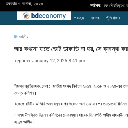
শুক্রবার ৭ আগস্ট, ২০২৬
বায়নযোগ্য জ্বালানি প্রসারের মূল চালিকাশক্তি শিল্প কারখানার ছাদভিত্তিক সৌরবিদ্যুৎ: 
সর্বশেষ:
প্রচ্ছদ
ব্যাংক
পুঁজিবাজার
জাতীয়
আর কখনো যাতে ভোট ডাকাতি না হয়, সে ব্যবস্থা করত
reporter
January 12, 2026
8:41 pm
নিজস্ব প্রতিবেদক, ঢাকা : জাতীয় সংসদ নির্বাচন ২০১৪, ২০১৮ ও ২০২৪-এর তদন্ত
তদন্ত কমিশন।
বিকেলে রাষ্ট্রীয় অতিথি ভবন যমুনায় প্রতিবেদন জমা দেওয়ার পর তদন্তের বিভিন
এ সময় উপস্থিত ছিলেন কমিশনের চেয়ারম্যান সাবেক বিচারপতি শামীম হাসনাইন এ
আব্দুল আলীম।