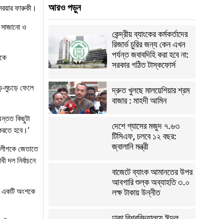
আরও পড়ুন
সরয়ার ফারুকী।
্ণ সাজানো ও
কেন্দ্রীয় ব্যাংকের কর্মকর্তাদের
রিজার্ভ চুরির জন্য কেন এখন
পর্যন্ত জবাবদিহি করা হবে না:
নকে
সরকার গঠিত টাস্কফোর্স
়ে-মুচড়ে ফেলে
দ্রুত খুলছে মালয়েশিয়ার শ্রম
বাজার : মাহদী আমিন
ন্তত কিছুটা
দেশে গ্যাসের মজুদ ৭.৬৩
 করতে হবে।’
টিসিএফ, চলবে ১২ বছর:
জ্বালানি মন্ত্রী
মী লীগকে জেতাতে
 দল নির্বাচনে
বাজেটে ব্যাংক আমানতের উপর
আবগারি শুল্ক অব্যাহতি ৩.০
্থার একটি অংশকে
লক্ষ টাকায় উন্নীত
ঢাকা বিশ্ববিদ্যালয়ে ঈদুল