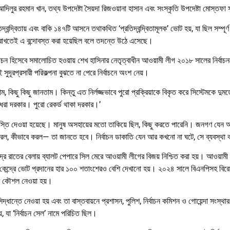
িলুর রহমান খান, তথ্য উপদেষ্টা সৈয়দা রিজওয়ানা হাসান এবং সংস্কৃতি উপদেষ্টা মোস্তফা 
বন্দ্বিতায় এবং বাকি ১৪৭টি আসনে তথাকথিত ‘প্রতিদ্বন্দ্বিতামূলক’ ভোট হয়, যা ছিল সম্পূর
ষমতায় রাখতেই এ বন্দোবস্ত করা হয়েছিল বলে তদন্তে উঠে এসেছে।
নির্বাচন হিসেবে সমালোচিত হওয়ায় শেখ হাসিনার নেতৃত্বাধীন আওয়ামী লীগ ২০১৮ সালের নির্বাচ
 সুদূরপ্রসারী পরিকল্পনা বুঝতে না পেরে নির্বাচনে অংশ নেয়।
 কিছু কিছু জানতাম। কিন্তু এত নির্লজ্জভাবে পুরো প্রক্রিয়াকে বিকৃত করে সিস্টেমকে দুমড
ধরা দরকার। পুরো রেকর্ড থাকা দরকার।’
াস্তি দেওয়া হয়েছে। মানুষ অসহায়ের মতো তাকিয়ে ছিল, কিছু করতে পারেনি। জনগণ যেন অ
া করল, কীভাবে করল— তা জানতে হবে। নির্বাচন ডাকাতি যেন আর কখনো না ঘটে, সে ব্যবস্থা
্দ্রে রাতের বেলায় ব্যালট পেপারে সিল মেরে আওয়ামী লীগের বিজয় নিশ্চিত করা হয়। আওয়া
্রে ভোট প্রদানের হার ১০০ শতাংশেরও বেশি দেখানো হয়। ২০২৪ সালে বিএনপিসহ বিরোধী
ানোর কৌশল নেওয়া হয়।
ের সিদ্ধান্তে নেওয়া হয় এবং তা বাস্তবায়নে প্রশাসন, পুলিশ, নির্বাচন কমিশন ও গোয়েন্দা সংস
য়, যা ‘নির্বাচন সেল’ নামে পরিচিত ছিল।