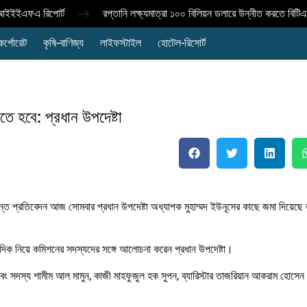
আইইইএফএ রিপোর্ট
রপ্তানি লক্ষ্যমাত্রা ১০০ বিলিয়ন ডলারে উন্নীত করতে বিটিএ
কর্পোরেট
কৃষি-বাণিজ্য
লাইফস্টাইল
হোটেল-রিসোর্ট
ে হবে: প্রধান উপদেষ্টা
 প্রতিবেদন আজ সোমবার প্রধান উপদেষ্টা অধ্যাপক মুহাম্মদ ইউনূসের কাছে জমা দিয়েছে জা
্ন দিক নিয়ে কমিশনের সদস্যদের সঙ্গে আলোচনা করেন প্রধান উপদেষ্টা।
বং সদস্য শামীম আল মামুন, কাজী মাহফুজুল হক সুপন, ব্যারিস্টার তাজরিয়ান আকরাম হোসেন