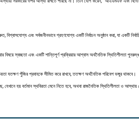
অস্থায়ী সরকারের ওপর আস্থা রাখতে পারছে না। তিনি যোগ করেন, “আইএমএফ এবং বিদেশি 
্রুত, বিশ্বাসযোগ্য এবং সর্বজনীনভাবে গ্রহণযোগ্য একটি নির্বাচন অনুষ্ঠান করা, যা একটি নির্
ষয়ে স্বচ্ছতা এবং একটি শান্তিপূর্ণ প্রক্রিয়ার আশ্বাস অর্থনৈতিক স্থিতিশীলতা পুনরুদ্
চয়তা যতক্ষণ পুঁজির প্রবাহকে সীমিত করে রাখবে, ততক্ষণ অর্থনৈতিক পরিবেশ ভঙ্গুর থাকবে।
আছে, যেখানে হয় বর্তমান স্থবিরতা মেনে নিতে হবে, অথবা রাজনৈতিক স্থিতিশীলতা ও আস্থায়