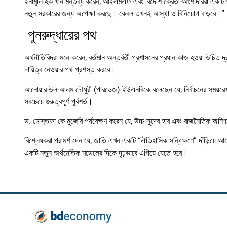
ইনামীুল হক খান মন্তব্য করেন, আইএমএফ এবং বিদেশি ক্রেতা-অংশীদাররা একটি 
নতুন সরকারের জন্য অপেক্ষা করছে। কেবল তখনই আস্থা ও বিনিয়োগ বাড়বে।”
পুনরুদ্ধারের পথ
অর্থনীতিবিদরা মনে করেন, বর্তমান অন্তর্বর্তী প্রশাসনের প্রধান কাজ হওয়া উচিত দ
দায়িত্ব নেওয়ার পথ প্রশস্ত করবে।
আনোয়ার-উল-আলম চৌধুরী (পারভেজ) ইউএনবিকে বলেছেন যে, নির্বাচনের সময়রেখার বি
সবচেয়ে গুরুত্বপূর্ণ পূর্বশর্ত।
ড. মোস্তফা কে মুজেরি পর্যবেক্ষণ করেন যে, উচ্চ সুদের হার এবং রাজনৈতিক অনিশ্
বিশ্লেষকরা পরামর্শ দেন যে, জাতি এখন একটি “ঐতিহাসিক সন্ধিক্ষণে” দাঁড়িয়ে 
একটি নতুন অর্থনৈতিক মডেলের দিকে দৃঢ়ভাবে এগিয়ে যেতে হবে।