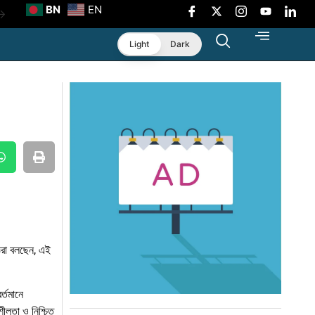
BN
EN
ংলাদেশে
Light
Dark
ট
মা’
 করলো
ঞরা বলছেন, এই
র্তমানে
শীলতা ও নিশ্চিত