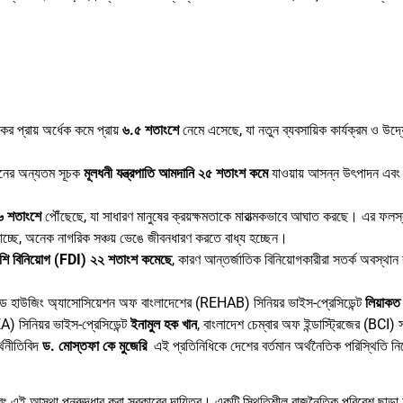
ের প্রায় অর্ধেক কমে প্রায়
৬.
৫
শতাংশে
নেমে এসেছে, যা নতুন ব্যবসায়িক কার্যক্রম ও উদ
থানের অন্যতম সূচক
মূলধনী
যন্ত্রপাতি
আমদানি
২৫
শতাংশ
কমে
যাওয়ায় আসন্ন উৎপাদন এবং 
৬
শতাংশে
পৌঁছেছে, যা সাধারণ মানুষের ক্রয়ক্ষমতাকে মারাত্মকভাবে আঘাত করছে। এর ফলস্
ছে, অনেক নাগরিক সঞ্চয় ভেঙে জীবনধারণ করতে বাধ্য হচ্ছেন।
েশি
বিনিয়োগ (FDI)
২২
শতাংশ
কমেছে
, কারণ আন্তর্জাতিক বিনিয়োগকারীরা সতর্ক অবস্থান
্যান্ড হাউজিং অ্যাসোসিয়েশন অফ বাংলাদেশের (REHAB) সিনিয়র ভাইস-প্রেসিডেন্ট
লিয়াক
MEA) সিনিয়র ভাইস-প্রেসিডেন্ট
ইনামুল
হক
খান
, বাংলাদেশ চেম্বার অফ ইন্ডাস্ট্রিজের (BCI)
্থনীতিবিদ
ড.
মোস্তফা
কে
মুজেরি
এই প্রতিনিধিকে দেশের বর্তমান অর্থনৈতিক পরিস্থিতি নি
বং এই আস্থা পুনরুদ্ধার করা সরকারের দায়িত্ব। একটি স্থিতিশীল রাজনৈতিক পরিবেশ ছাড়া