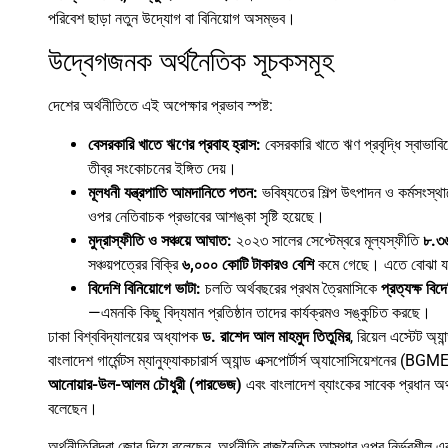
পরিবেশ ছাড়া নতুন উদ্যোগ বা বিনিয়োগ অসম্ভব।
উদ্বেগজনক অর্থনৈতিক সূচকসমূহ
দেশের অর্থনীতিতে এই অপেক্ষার প্রভাব স্পষ্ট:
বেসরকারি
খাতে
ঋণের
প্রবাহ
হ্রাস:
বেসরকারি খাতে ঋণ প্রবৃদ্ধি স্বাভাবিক
তীব্র সংকোচনের ইঙ্গিত দেয়।
মূলধনী
যন্ত্রপাতি
আমদানিতে
পতন:
ভবিষ্যতের শিল্প উৎপাদন ও কর্মসংস্
ওপর নেতিবাচক প্রভাবের আশঙ্কা সৃষ্টি হয়েছে।
মুদ্রাস্ফীতি
ও
সঞ্চয়ে
আঘাত:
২০২৩ সালের সেপ্টেম্বরে মূল্যস্ফীতি
৮.
৩
সঞ্চয়পত্রের বিক্রি
৬,
০০০
কোটি
টাকারও
বেশি
কমে গেছে। এতে বোঝা যাচ্
বিদেশি
বিনিয়োগে
ভাটা:
চলতি অর্থবছরের প্রথম ত্রৈমাসিকে
প্রত্যক্ষ
বিদ
—এমনকি কিছু বিদ্যমান প্রতিষ্ঠান তাদের কার্যক্রমও সঙ্কুচিত করছে।
ঢাকা বিশ্ববিদ্যালয়ের অধ্যাপক
ড.
রাশেদ
আল
মাহমুদ
তিতুমির
, রিয়েল এস্টেট অ
বাংলাদেশ গার্মেন্টস ম্যানুফ্যাকচারার্স অ্যান্ড এক্সপোর্টার্স অ্যাসোসিয়েশনের (BG
আনোয়ার-
উল-
আলম
চৌধুরী (
পারভেজ)
এবং বাংলাদেশ ব্যাংকের সাবেক প্রধান অর
বলেছেন।
অর্থনীতিবিদরা জোর দিয়ে বলেছেন, অর্থনীতি রাজনৈতিক আস্থার ওপর নির্ভরশীল এ