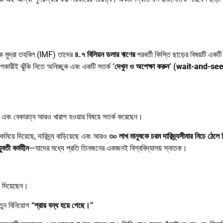
ক মুদ্রা তহবিল (IMF) তাদের
৪.
৭
বিলিয়ন
ডলার
ঋণের
পরবর্তী কিস্তি ছাড়ের বিষয়টি একটি 
গকারীই ঝুঁকি নিতে অনিচ্ছুক এবং একটি সতর্ক
‘
দেখুন
ও
অপেক্ষা
করুন’ (wait-and-see
র্য এবং বেকারত্ব আরও খারাপ হওয়ার বিষয়ে সতর্ক করেছেন।
মিয়ে দিয়েছে, দারিদ্র্য বাড়িয়েছে এবং আরও
৩০
লাখ
মানুষকে
চরম
দারিদ্র্যসীমার
নিচে
ঠেলে
যুবতী
কর্মহীন
—যাদের মধ্যে প্রতি তিনজনের একজনই বিশ্ববিদ্যালয় স্নাতক।
র দিয়েছেন।
তুন বিনিয়োগ
“
প্রায়
বন্ধ
হয়ে
গেছে।”