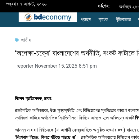
শুক্রবার ৭ আগস্ট, ২০২৬
সর্বশেষ:
অর্থবছর ২৬-
প্রচ্ছদ
ব্যাংক
পুঁজিবাজার
উন্নয়নশীল 
নবায়নযোগ্য জ্ব
জাতীয়
রপ্তানি
‘অপেক্ষা-চক্রে’ বাংলাদেশের অর্থনীতি, সংকট কাটাতে ব
প্রদর্শনী
reporter
November 15, 2025
8:51 pm
style="disp
ব্যাংক এশিয়া
ব্যাংক
বিশেষ
প্রতিবেদক,
ঢাকা:
রাজনৈতিক অনিশ্চয়তা, উচ্চ মূল্যস্ফীতি এবং বিনিয়োগের স্থবিরতার কারণে বা
বাংলাদেশের
স্থবিরতা কাটিয়ে অর্থনৈতিক স্থিতিশীলতা ফিরিয়ে আনতে হলে অবিলম্বে একটি
বি
আসন্ন সাধারণ নির্বাচনকে (যা আগামী ফেব্রুয়ারিতে অনুষ্ঠিত হওয়ার কথা) সামনে র
‘
নিঃশ্বাস
নিচ্ছে,
কিন্তু
হাঁটতে
পারছে
না’
। রাজনৈতিক অনিশ্চয়তায় বিনিয়োগ কার্