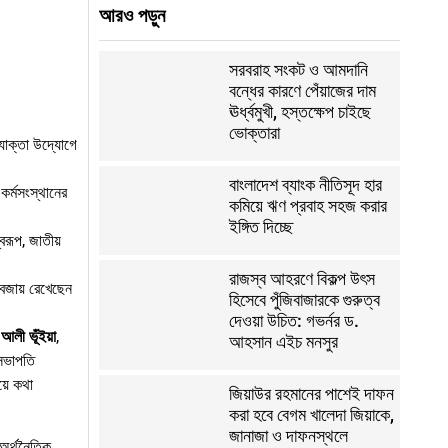
আরও পড়ুন
সরবরাহ সংকট ও আমদানি
বন্ধের কারণে পেঁয়াজের দাম
ঊর্ধ্বমুখী, হস্তক্ষেপ চাইছে
ভোক্তারা
্যোক্তা উদ্যোগে
বাংলাদেশ ব্যাংক নীতিসূদ হার
কর্মসংস্থানের
কমিয়ে ঋণ প্রবাহ সহজ করার
ইঙ্গিত দিচ্ছে
বরূপ, জাতীয়
রাজস্ব আহরণে বিকল্প উৎস
 বজায় রেখেছেন
হিসেবে পুঁজিবাজারকে গুরুত্ব
দেওয়া উচিত: গভর্নর ড.
ত
আলী
ভূঁইয়া
,
আহসান এইচ মনসুর
 সভাপতি
য়ে কথা
জিয়াউর রহমানের পাশেই দাফন
করা হবে বেগম খালেদা জিয়াকে,
জানাজা ও দাফনস্থলে
 অর্থনৈতিক