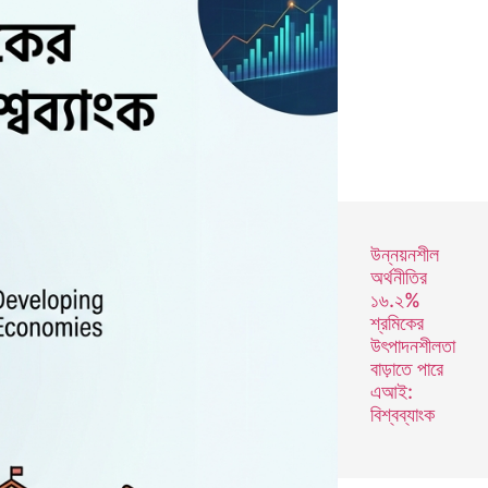
উন্নয়নশীল
অর্থনীতির
১৬.২%
শ্রমিকের
উৎপাদনশীলতা
বাড়াতে পারে
এআই:
বিশ্বব্যাংক