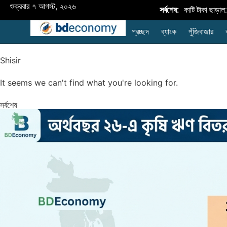
শুক্রবার ৭ আগস্ট, ২০২৬
অর্থবছর ২৬-এ কৃষি ঋণ বিতরণ ৪২,৮৩৪ কোটি টাকা ছাড়াল: লক্ষ্যমাত্রার চেয়ে ৯
সর্বশেষ:
প্রচ্ছদ
ব্যাংক
পুঁজিবাজার
Shisir
It seems we can't find what you're looking for.
সর্বশেষ