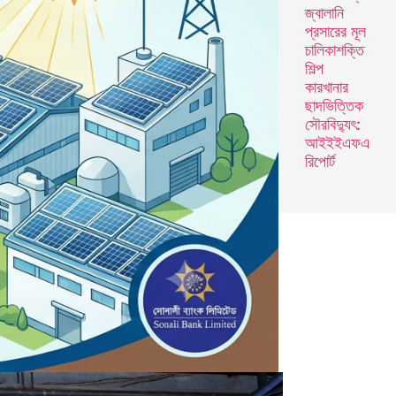
জ্বালানি
প্রসারের মূল
চালিকাশক্তি
শিল্প
কারখানার
ছাদভিত্তিক
সৌরবিদ্যুৎ:
আইইইএফএ
রিপোর্ট