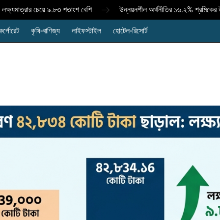
.৮৩ শতাংশ বেশি
উন্নয়নশীল অর্থনীতির ১৬.২% শ্রমিকের উৎপাদনশীলতা বাড়াতে 
কর্পোরেট
কৃষি-বাণিজ্য
লাইফস্টাইল
হোটেল-রিসোর্ট