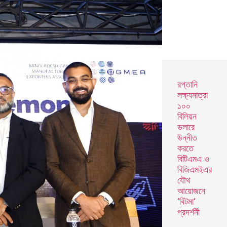
রপ্তানি
লক্ষ্যমাত্রা
১০০
বিলিয়ন
ডলারে
উন্নীত
করতে
বিটিএমএ ও
বিজিএমইএর
যৌথ
আয়োজনে
‘বিটমা’
প্রদর্শনী