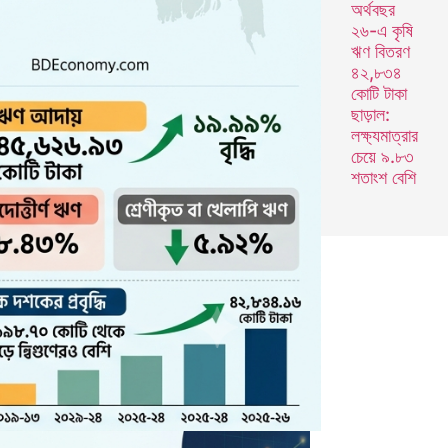
অর্থবছর
২৬-এ কৃষি
ঋণ বিতরণ
৪২,৮৩৪
কোটি টাকা
ছাড়াল:
লক্ষ্যমাত্রার
চেয়ে ৯.৮৩
শতাংশ বেশি