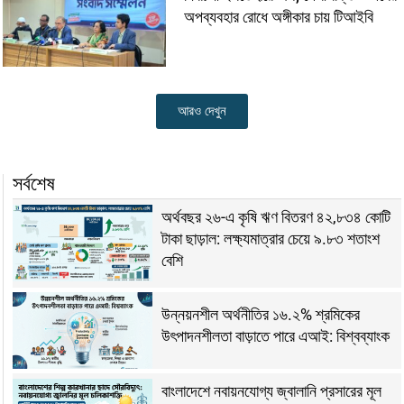
অপব্যবহার রোধে অঙ্গীকার চায় টিআইবি
আরও দেখুন
সর্বশেষ
অর্থবছর ২৬-এ কৃষি ঋণ বিতরণ ৪২,৮৩৪ কোটি
টাকা ছাড়াল: লক্ষ্যমাত্রার চেয়ে ৯.৮৩ শতাংশ
বেশি
উন্নয়নশীল অর্থনীতির ১৬.২% শ্রমিকের
উৎপাদনশীলতা বাড়াতে পারে এআই: বিশ্বব্যাংক
বাংলাদেশে নবায়নযোগ্য জ্বালানি প্রসারের মূল