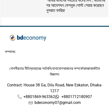
‘আমার জীবনের সবচেয়ে কষ্টের দিন’: জামিনের
পর আবেগঘন ফেসবুক পোস্ট শেয়ার করেছেন
নুসরাত ফারিয়া
সম্পাদক:
গোপনীয়তার নীতি
ব্যবহারের শর্তাবলি
যোগাযোগ
আমাদের সম্পর্কে
আমরা
আর্কাইভ
বিজ্ঞাপন
Contract: House 38 Ga, Dilu Road, New Eskaton, Dhaka-
1217
+8801869-963362
+8801712180907
bdeconomy07@gmail.com