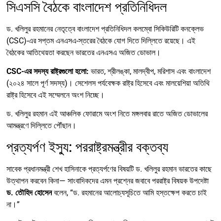
সিএসসি বৈঠকে বাংলাদেশ প্রতিনিধিদল
ড. খলিলুর রহমানের নেতৃত্বে বাংলাদেশ প্রতিনিধিদল কলম্বো সিকিউরিটি কনক্লেভ
(CSC)-এর সপ্তম এনএসএ-স্তরের বৈঠকে যোগ দিতে দিল্লিতে রয়েছে।
এই
বৈঠকের আতিথেয়তা করছেন ভারতের এনএসএ অজিত ডোভাল।
CSC-এর সদস্য রাষ্ট্রগুলো হলো:
ভারত, শ্রীলঙ্কা, মালদ্বীপ, মরিশাস এবং বাংলাদেশ
(২০২৪ সালে পূর্ণ সদস্য)।
সেশেলস পর্যবেক্ষক রাষ্ট্র হিসেবে এবং মালয়েশিয়া অতিথি
রাষ্ট্র হিসেবে এই সম্মেলনে অংশ নিচ্ছে।
ড. খলিলুর রহমান এই আঞ্চলিক ফোরামে অংশ নিতে মঙ্গলবার রাতে অজিত ডোভালের
আমন্ত্রণে দিল্লিতে পৌঁছান।
প্রত্যর্পণ ইস্যু: পররাষ্ট্রমন্ত্রীর বক্তব্য
সাবেক প্রধানমন্ত্রী শেখ হাসিনাকে প্রত্যর্পণের বিষয়টি ড. খলিলুর রহমান ভারতের কাছে
উত্থাপন করবেন কিনা— সাংবাদিকদের এমন প্রশ্নের জবাবে পররাষ্ট্র বিষয়ক উপদেষ্টা
ড. তৌহিদ হোসেন
বলেন, “ড. রহমানের আলোচ্যসূচিতে আমি হস্তক্ষেপ করতে চাই
না।”