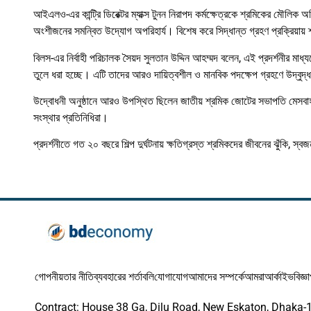
আইএলও-এর কান্ট্রি ডিরেক্টর ম্যাক্স টুনন নিরাপদ কর্মক্ষেত্রকে শ্রমিকের মৌল
অংশীজনের সমন্বিত উদ্যোগ অপরিহার্য। বিশেষ করে সিদ্ধান্ত গ্রহণ প্রক্রিয়া
বিলস-এর নির্বাহী পরিচালক সৈয়দ সুলতান উদ্দিন আহম্মদ বলেন, এই প্রদর্শনীর মাধ্য
তুলে ধরা হচ্ছে। এটি তাদের আরও দায়িত্বশীল ও মানবিক পদক্ষেপ গ্রহণে উদ্বুদ
উদ্বোধনী অনুষ্ঠানে আরও উপস্থিত ছিলেন জাতীয় শ্রমিক জোটের সভাপতি মেসবাহউ
সংস্থার প্রতিনিধিরা।
প্রদর্শনীতে গত ২০ বছরে শিল্প দুর্ঘটনায় ক্ষতিগ্রস্ত শ্রমিকদের জীবনের ঝুঁকি, স্
গোপনীয়তার নীতি
ব্যবহারের শর্তাবলি
যোগাযোগ
আমাদের সম্পর্কে
আমরা
আর্কাইভ
বিজ্ঞ
Contract: House 38 Ga, Dilu Road, New Eskaton, Dhaka-