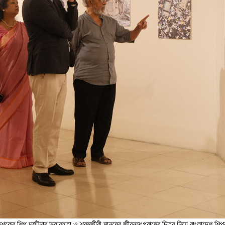
কের শিল্প দুর্ঘটনার ভয়াবহতা ও শ্রমজীবী মানুষের জীবনসংগ্রামের চিত্র নিয়ে বাংলাদেশ শিল্