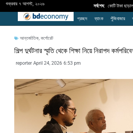
শুক্রবার ৭ আগস্ট, ২০২৬
অর্থবছর ২৬-এ কৃষি ঋণ বিতরণ ৪২,৮৩৪ কোটি টাকা ছাড়াল: লক্ষ্যমা
সর্বশেষ:
প্রচ্ছদ
ব্যাংক
পুঁজিবাজার
আন্তর্জাতিক
,
কর্পোরেট
শিল্প দুর্ঘটনার স্মৃতি থেকে শিক্ষা নিয়ে নিরাপদ কর্মপর
reporter
April 24, 2026
6:53 pm