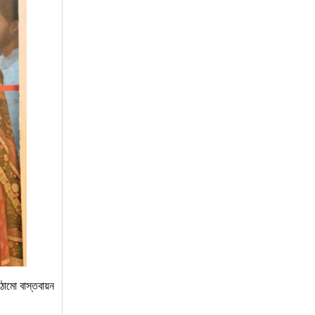
াঠামো বাস্তবায়ন