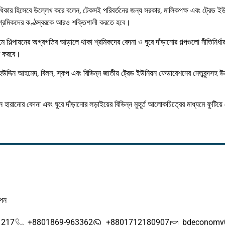
িক অধিকার হিসেবে উল্লেখ করে বলেন, টেকসই পরিবর্তনের জন্য সরকার, মালিকপক্ষ এবং ট্রেড 
য় শ্রমিকদের কণ্ঠস্বরকে আরও শক্তিশালী করতে হবে।
মে শিল্পায়নের অগ্রগতির আড়ালে থাকা শ্রমিকদের বেদনা ও ঘুরে দাঁড়ানোর গল্পগুলো নীতিনির্ধ
্ধ করবে।
দ্দিন আহমেদ, বিলস, স্কপ এবং বিভিন্ন জাতীয় ট্রেড ইউনিয়ন ফেডারেশনের নেতৃবৃন্দসহ উ
বজন হারানোর বেদনা এবং ঘুরে দাঁড়ানোর লড়াইয়ের বিভিন্ন মুহূর্ত আলোকচিত্রের মাধ্যমে ফুটিয
াপন
1217
+8801869-963362
+8801712180907
bdeconomy