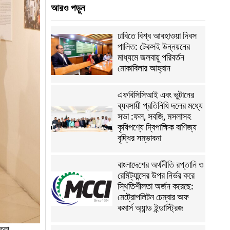
আরও পড়ুন
ঢাবিতে বিশ্ব আবহাওয়া দিবস
পালিত: টেকসই উন্নয়নের
মাধ্যমে জলবায়ু পরিবর্তন
মোকাবিলার আহ্বান
এফবিসিসিআই এবং ভুটানের
ব্যবসায়ী প্রতিনিধি দলের মধ্যে
সভা :ফল, সবজি, মসলাসহ
কৃষিপণ্যে দ্বিপাক্ষিক বাণিজ্য
বৃদ্ধির সম্ভাবনা
বাংলাদেশের অর্থনীতি রপ্তানি ও
রেমিট্যান্সের উপর নির্ভর করে
স্থিতিশীলতা অর্জন করেছে:
মেট্রোপলিটন চেম্বার অফ
কমার্স অ্যান্ড ইন্ডাস্ট্রিজ
পকলা