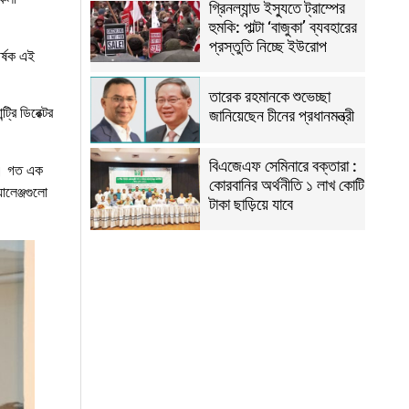
গ্রিনল্যান্ড ইস্যুতে ট্রাম্পের
হুমকি: পাল্টা ‘বাজুকা’ ব্যবহারের
প্রস্তুতি নিচ্ছে ইউরোপ
ীর্ষক এই
তারেক রহমানকে শুভেচ্ছা
্রি ডিরেক্টর
জানিয়েছেন চীনের প্রধানমন্ত্রী
বিএজেএফ সেমিনারে বক্তারা :
য়। গত এক
কোরবানির অর্থনীতি ১ লাখ কোটি
ালেঞ্জগুলো
টাকা ছাড়িয়ে যাবে