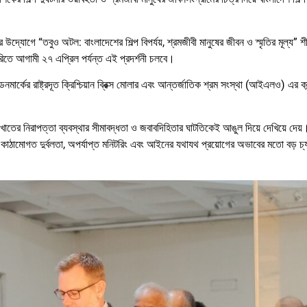
দ্যোগে “তবুও অটল: বাংলাদেশের শিল্প বিপর্যয়, শ্রমজীবী মানুষের জীবন ও স্মৃতির মূল্য” শ
ারিতে আগামী ২৭ এপ্রিল পর্যন্ত এই প্রদর্শনী চলবে।
র্কের রাষ্ট্রদূত ক্রিশ্চিয়ান ব্রিক্স মোলার এবং আন্তর্জাতিক শ্রম সংস্থা (আইএলও) এর কান্ট
শিল্পখাতের নিরাপত্তা ব্যবস্থার সীমাবদ্ধতা ও জবাবদিহিতার ঘাটতিকেই আঙুল দিয়ে দেখিয়ে দে
াঠামোগত দুর্বলতা, অপর্যাপ্ত মনিটরিং এবং আইনের যথাযথ প্রয়োগের অভাবের মতো বড় চ্য