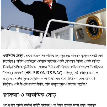
ওয়াশিংটন ডেস্ক
: মাত্র কয়েক দিন আগেও মধ্যপ্রাচ্যের আকাশে যুদ্ধের ঘনঘটা দেখা
দিয়েছিল। মার্কিন প্রেসিডেন্ট ডোনাল্ড ট্রাম্পের একটি সোশ্যাল মিডিয়া পোস্ট কাঁপিয়ে
দিয়েছিল বৈশ্বিক কূটনীতিকে—যেখানে তিনি ইরানি বিক্ষোভকারীদের উদ্দেশে লিখেছিলেন,
“সাহায্য আসছে” (HELP IS ON ITS WAY)। কিন্তু সেই রণহুঙ্কার থেকে
মাত্র ৭২ ঘণ্টার ব্যবধানে ট্রাম্প এখন ‘ধৈর্য’ ধরার পথে হাঁটছেন। কেন হঠাৎ এই
পিছুটান? এটি কি কৌশলগত বিরতি, নাকি প্রকৃত যুদ্ধ এড়ানোর প্রচেষ্টা?
রণসজ্জা ও আকস্মিক মোড়
গত বুধবার মার্কিন সামরিক বাহিনী ইরানের ওপর বিমান হামলার জন্য প্রায় প্রস্তুত