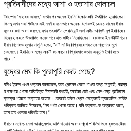
প্রতিবাদীদের মধ্যে আশা ও হতাশার দোলাচল
ট্রাম্পের “সাহায্য আসছে” বার্তার পর অনেক ইরানি বিক্ষোভকারী উজ্জীবিত হয়েছিলেন।
কিন্তু এখন ওয়াশিংটনের এই নমনীয় মনোভাবে অনেক বিশেষজ্ঞই ১৯৯১ সালের ইরাক
যুদ্ধের কথা স্মরণ করছেন, যখন তৎকালীন প্রেসিডেন্ট জর্জ এইচ ডব্লিউ বুশ ইরাকিদের
বিদ্রোহ করতে উৎসাহিত করেও পরে হাত গুটিয়ে নিয়েছিলেন। ব্রুকিংস ইনস্টিটিউশনের
ইরান বিশেষজ্ঞ সুজান মালুনি বলেন, “এটি মার্কিন বিশ্বাসযোগ্যতাকে প্রশ্নের মুখে
ফেলেছে। ইরানিদের মধ্যে একটি বড় ধরনের বিশ্বাসঘাতকতার অনুভূতি তৈরি হতে
পারে।”
যুদ্ধের মেঘ কি পুরোপুরি কেটে গেছে?
যদিও ট্রাম্প এখন ধন্যবাদ জানাচ্ছেন, তবে পেন্টাগন থেকে পাওয়া তথ্য অনুযায়ী, পারস্য
উপসাগরে এখনো অতিরিক্ত বিমানবাহী রণতরী, ফাইটার জেট এবং ক্ষেপণাস্ত্র প্রতিরক্ষা
ব্যবস্থা পাঠানো অব্যাহত রয়েছে। হোয়াইট হাউস প্রেস সেক্রেটারি ক্যারোলিন লেভিট
পরিষ্কার জানিয়ে দিয়েছেন, “সব পথই খোলা আছে। যদি হত্যাকাণ্ড অব্যাহত থাকে,
তবে তার গুরুতর পরিণতি হবে।”
ইরানের সর্বোচ্চ নেতা আয়াতুল্লাহ আলি খামেনি অবশ্য পুরো পরিস্থিতিকে যুক্তরাষ্ট্রের
একটি ‘সাজানো নাটক’ হিসেবে অভিহিত করেছেন। তার মতে, যুক্তরাষ্ট্র কেবল