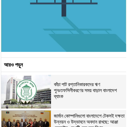
আরও পড়ুন
কাঁচা পাট রপ্তানিকারকদের ঋণ
পুনঃতফসিলীকরণের সময় বাড়াল বাংলাদেশ
ব্যাংক
জার্মান কোম্পানিগুলো বাংলাদেশে টেকসই দক্ষতা
উন্নয়ন ও উদ্ভাবনে অবদান রাখছে: আঞ্জা