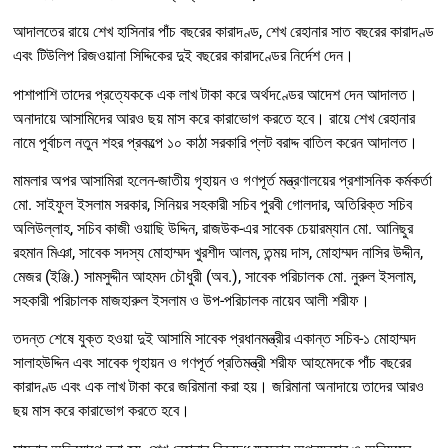
আদালতের রায়ে শেখ হাসিনার পাঁচ বছরের কারাদণ্ড, শেখ রেহানার সাত বছরের কারাদণ্ড
এবং টিউলিপ রিজওয়ানা সিদ্দিকের দুই বছরের কারাদণ্ডের নির্দেশ দেন।
পাশাপাশি তাদের প্রত্যেককে এক লাখ টাকা করে অর্থদণ্ডের আদেশ দেন আদালত।
অনাদায়ে আসামিদের আরও ছয় মাস করে কারাভোগ করতে হবে। রায়ে শেখ রেহানার
নামে পূর্বাচল নতুন শহর প্রকল্পে ১০ কাঠা সরকারি প্লট বরাদ্দ বাতিল করেন আদালত।
মামলার অপর আসামিরা হলেন-জাতীয় গৃহায়ন ও গণপূর্ত মন্ত্রণালয়ের প্রশাসনিক কর্মকর্তা
মো. সাইফুল ইসলাম সরকার, সিনিয়র সহকারী সচিব পুরবী গোলদার, অতিরিক্ত সচিব
অলিউল্লাহ, সচিব কাজী ওয়াছি উদ্দিন, রাজউক-এর সাবেক চেয়ারম্যান মো. আনিছুর
রহমান মিঞা, সাবেক সদস্য মোহাম্মদ খুরশীদ আলম, তন্ময় দাস, মোহাম্মদ নাসির উদ্দীন,
মেজর (ইঞ্জি.) সামসুদ্দীন আহমদ চৌধুরী (অব.), সাবেক পরিচালক মো. নুরুল ইসলাম,
সহকারী পরিচালক মাজহারুল ইসলাম ও উপ-পরিচালক নায়েব আলী শরীফ।
তদন্ত শেষে যুক্ত হওয়া দুই আসামি সাবেক প্রধানমন্ত্রীর একান্ত সচিব-১ মোহাম্মদ
সালাহউদ্দিন এবং সাবেক গৃহায়ন ও গণপূর্ত প্রতিমন্ত্রী শরীফ আহমেদকে পাঁচ বছরের
কারাদণ্ড এবং এক লাখ টাকা করে জরিমানা করা হয়। জরিমানা অনাদায়ে তাদের আরও
ছয় মাস করে কারাভোগ করতে হবে।