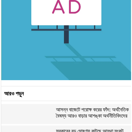
আরও পড়ুন
আসন্ন বাজেটে পরোক্ষ করের ফাঁদ: অর্থনৈতিক
বৈষম্য আরও বাড়ার আশঙ্কা অর্থনীতিবিদদের
সরকারের বড় ঘোষণায় কাটছে আস্থা সংকট,