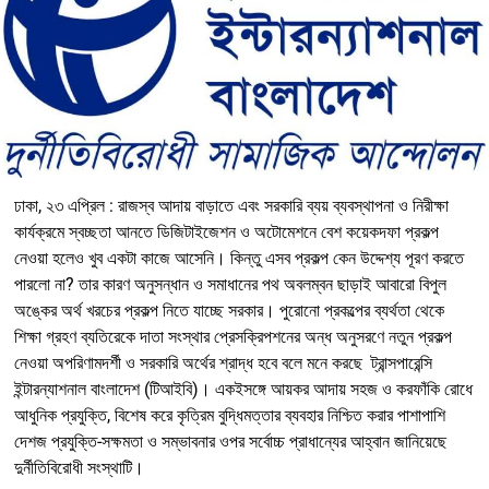
ঢাকা, ২৩ এপ্রিল : রাজস্ব আদায় বাড়াতে এবং সরকারি ব্যয় ব্যবস্থাপনা ও নিরীক্ষা
কার্যক্রমে স্বচ্ছতা আনতে ডিজিটাইজেশন ও অটোমেশনে বেশ কয়েকদফা প্রকল্প
নেওয়া হলেও খুব একটা কাজে আসেনি। কিন্তু এসব প্রকল্প কেন উদ্দেশ্য পূরণ করতে
পারলো না? তার কারণ অনুসন্ধান ও সমাধানের পথ অবলম্বন ছাড়াই আবারো বিপুল
অঙ্কের অর্থ খরচের প্রকল্প নিতে যাচ্ছে সরকার। পুরোনো প্রকল্পের ব্যর্থতা থেকে
শিক্ষা গ্রহণ ব্যতিরেকে দাতা সংস্থার প্রেসক্রিপশনের অন্ধ অনুসরণে নতুন প্রকল্প
নেওয়া অপরিণামদর্শী ও সরকারি অর্থের শ্রাদ্ধ হবে বলে মনে করছে ট্রান্সপারেন্সি
ইন্টারন্যাশনাল বাংলাদেশ (টিআইবি)। একইসঙ্গে আয়কর আদায় সহজ ও করফাঁকি রোধে
আধুনিক প্রযুক্তি, বিশেষ করে কৃত্রিম বুদ্ধিমত্তার ব্যবহার নিশ্চিত করার পাশাপাশি
দেশজ প্রযুক্তি-সক্ষমতা ও সম্ভাবনার ওপর সর্বোচ্চ প্রাধান্যের আহ্বান জানিয়েছে
দুর্নীতিবিরোধী সংস্থাটি।