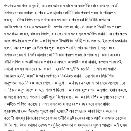
গণমাধ্যমের খবর অনুযায়ী, আয়কর আদায় বাড়াতে ও করফাঁকি রোধে রাজস্ব বোর্ড
বিশ্বব্যাংকের সহায়তায়, প্রায় এক হাজার কোটি টাকার প্রকল্প গ্রহণের পরিকল্পনা
করছে। যদিও বিগত দেড় দশকে রাজস্ব আদায়-প্রক্রিয়া ডিজিটাইজেশন ও
অটোমেশনের মাধ্যমে অভ্যন্তরীণ সম্পদ সংগ্রহ বাড়াতে অন্তত তিনটি বড় প্রকল্প
বাস্তবায়ন করেছে রাজস্ব বিভাগ, যার কোনো বাস্তব সুফল অর্জিত হয়নি। এ প্রেক্ষিতে
আজ গণমাধ্যমে প্রেরিত এক বিবৃতিতে টিআইবির নির্বাহী পরিচালক ড. ইফতেখারুজ্জামান
বলেন, ‘এসব প্রকল্প যে উদ্দেশ্য পূরণ করতে পারেনি, তার বড় প্রমাণ, নতুন করে
বিশ্বব্যাংকের ঋণনির্ভর হাজার কোটি টাকার প্রকল্প গ্রহণের প্রয়াস। কারণ আয়কর
রিটার্ন দাখিল বা ভ্যাট আদায়-প্রক্রিয়া এখনো অনলাইন করা যায়নি, কাগুজে পদ্ধতিই
এখনো রাজস্ব আদায়ের বড় ভরসা। হয়রানি ও দুর্নীতি কমেনি। চালান জালিয়াতি
নিয়ন্ত্রিত হয়নি, করফাঁকি আর অর্থপাচার নিয়ন্ত্রিত হয়নি। দেশের কর জিডিপির
অনুপাতও বাড়েনি বরং কমে গেছে এক যুগে। অর্থবছর ২০২৪-এ তা নেমে এসেছে ৮.৫-
এ, ঠিক একযুগ আগে যা ৯.১ শতাংশ ছিলো। আর এক যুগের গড় অনুপাত হিসাব করলে,
যা আরো কম ৭.৪ শতাংশ, যেটি পুরো বিশ্বে সবচে কম কর জিডিপির অনুপাতের দেশের
একটিতে পরিণত করেছে। এমন বাস্তবতায় বছরের পর বছর ধরে বাস্তবায়িত
প্রকল্পগুলো কেন উদ্দেশ্য পূরণে ব্যর্থ হয়েছে? এর পেছনের কারণ বিশেষ করে এর
কতোটা রাজস্ব বিভাগের ভেতরে থাকা দুর্নীতির দুষ্ট চক্রের হাতে জাতীয় রাজস্ব বোর্ডের
জিম্মিদশা, কিংবা যথাযথ দেশজ প্রযুক্তি-সক্ষমতা ও সম্ভাবনার সুফল আদায়ে অনীহাসহ