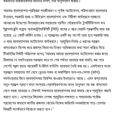
করনীতির ধারাবাহিকতার ঘাটতির ফসল, তার অনুসন্ধান জরুরি।’
আয়কর ব্যবস্থাপনা-প্রক্রিয়া সহজীকরণ ও পূর্ণাঙ্গ অটোমেশন, পরিসংখ্যান ব্যবস্থার
উন্নয়ন, সরকারি ক্রয় ও বিনিয়োগ ব্যবস্থাপনা এবং নিরীক্ষা কার্যক্রমে স্বচ্ছতা
আনয়নের উদ্দেশ্যে বিশ্বব্যাংকের সহায়তায় প্রণীত স্ট্রেনদেনিং ইন্সটিটিউশনস ফর
ট্রান্সপারেন্সি অ্যান্ড অ্যাকাউন্ট্যাবিলিটি (সিটা) নামের ৫ বছর মেয়াদি প্রকল্পটির ব্যয় ধরা
হয়েছে ২৫ কোটি মার্কিন ডলার। এ প্রকল্পের একটি বড় অংশই ব্যয় হবে সরকারি আয়
ও ব্যয় ব্যবস্থাপনার অটোমেশন কার্যক্রমে। প্রযুক্তি-নির্ভর এ ধরনের প্রকল্প
বাস্তবায়নে বিশেষ করে রাজস্ব বিভাগের তিক্ত অভিজ্ঞতার কথা স্মরণ করিয়ে দিয়ে
টিআইবির নির্বাহী পরিচালক বলেন, ‘আয়কর আদায় ব্যবস্থাপনা অটোমেশন করার জন্য
ঠিকাদার যে সফটওয়্যার সরবরাহ করে তা শেষ পর্যন্ত ব্যবহার করা যায়নি, বরং পরে
দেশেই স্বল্প ব্যয়ে আরেকটি ই-রিটার্ন ফাইলিং ব্যবস্থা তৈরি করা হয়। একইভাবে অন্য
প্রকল্পে সহায়তার শর্ত মেনে ভেন্ডর লকড বা কমার্শিয়াল অফ-দ্য-সেলফ (কটস)
সফটওয়্যার কিনে ব্যবস্থাপনায় হিমশিম খাওয়ার উদাহরণও আছে। এমন বাস্তবতায়
নতুন প্রকল্প গ্রহণে দাতা সংস্থার প্রেসক্রিপশনের অন্ধ অনুসরণ নয় বরং বাস্তবতা
মেনে সহজ ব্যবহার ও টেকসই সক্ষমতার ব্যবস্থাপনার কথা মাথায় রেখে প্রযুক্তি বাছাই
করতে হবে। এক্ষেত্রে বিদ্যমান দেশজ প্রযুক্তি-সক্ষমতা ও সম্ভাবনার সর্বোচ্চ
প্রয়োগের মাধ্যমে জাতীয় রাজস্ব বোর্ডের নিজের কারিগরি অবকাঠামো গড়ে তোলার
বিষয়টি সতর্কভাবে বিবেচনা করতে হবে।’