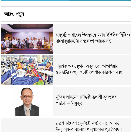
আরও পড়ুন
হস্তশিল্প খাতের উন্নয়নে ব্র্যাক ইউনিভার্সিটি ও
বাংলাক্রাফটের সমঝোতা স্মারক সই
শ্রমিক অসন্তোষ অব্যাহত, আশুলিয়ায়
৪০৭টির মধ্যে ৭০টি পোশাক কারখানা বন্ধ
মুজিব আহমেদ সিদ্দিকী রূপালী ব্যাংকের
পরিচালক নিযুক্ত
দেশে-বিদেশে ক্রেডিট কার্ড লেনদেনে বড়
উল্লম্ফন: বাংলাদেশ ব্যাংকের প্রতিবেদন