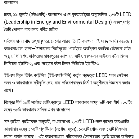
বাংলাদেশ
ঢাকা, ১৯ জুলাই (ইউএনবি)- বাংলাদেশ এখন যুক্তরাষ্ট্রের অনুমোদিত ২৫৩টি LEED
(Leadership in Energy and Environmental Design) সনদপ্রাপ্ত
তৈরি পোশাক কারখানার গর্বিত মালিক।
সর্বশেষ হালনাগাদ তথ্যানুসারে, দেশের আরও তিনটি কারখানা এই সনদ অর্জন করেছে।
কারখানাগুলো হলো—টাঙ্গাইলের মির্জাপুরের গোরাইয়ে অবস্থিত কমফিট রেইনবো ডাইং
অ্যান্ড ফিনিশিং, হবিগঞ্জের মাধবপুরের নয়াপাড়া, সাইহামনগর-এর সাইহাম কটন মিলস
লিমিটেড ইউনিট-২, এবং সাইহাম কটন মিলস লিমিটেড ইউনিট-১।
ইউএস গ্রিন বিল্ডিং কাউন্সিল (ইউএসজিবিসি) কর্তৃক প্রদত্ত LEED সনদ সেইসব
ভবন ও কারখানাকে স্বীকৃতি দেয়, যারা পরিবেশবান্ধব নির্মাণ অনুশীলনে উচ্চমান বজায়
রাখে।
বিশ্বের শীর্ষ ১০টি সর্বোচ্চ রেটিংপ্রাপ্ত LEED কারখানার মধ্যে ৯টি এবং শীর্ষ ১০০টির
মধ্যে ৬৮টি কারখানার মালিক এখন বাংলাদেশ।
সাম্প্রতিক প্রতিবেদন অনুযায়ী, বাংলাদেশের ২৫৩টি LEED-সনদপ্রাপ্ত আরএমজি
কারখানার মধ্যে ১০৫টি প্লাটিনাম (সর্বোচ্চ স্তর), ১৩২টি গোল্ড এবং ১২টি সিলভার
মর্যাদা অর্জন করেছে। এই কারখানাগুলো পরিবেশগত টেকসইতার প্রতি তাদের অঙ্গীকার