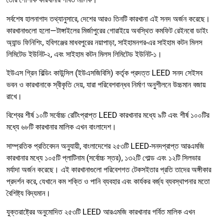
সর্বশেষ হালনাগাদ তথ্যানুসারে, দেশের আরও তিনটি কারখানা এই সনদ অর্জন করেছে।
কারখানাগুলো হলো—টাঙ্গাইলের মির্জাপুরের গোরাইয়ে অবস্থিত কমফিট রেইনবো ডাইং
অ্যান্ড ফিনিশিং, হবিগঞ্জের মাধবপুরের নয়াপাড়া, সাইহামনগর-এর সাইহাম কটন মিলস
লিমিটেড ইউনিট-২, এবং সাইহাম কটন মিলস লিমিটেড ইউনিট-১।
ইউএস গ্রিন বিল্ডিং কাউন্সিল (ইউএসজিবিসি) কর্তৃক প্রদত্ত LEED সনদ সেইসব
ভবন ও কারখানাকে স্বীকৃতি দেয়, যারা পরিবেশবান্ধব নির্মাণ অনুশীলনে উচ্চমান বজায়
রাখে।
বিশ্বের শীর্ষ ১০টি সর্বোচ্চ রেটিংপ্রাপ্ত LEED কারখানার মধ্যে ৯টি এবং শীর্ষ ১০০টির
মধ্যে ৬৮টি কারখানার মালিক এখন বাংলাদেশ।
সাম্প্রতিক প্রতিবেদন অনুযায়ী, বাংলাদেশের ২৫৩টি LEED-সনদপ্রাপ্ত আরএমজি
কারখানার মধ্যে ১০৫টি প্লাটিনাম (সর্বোচ্চ স্তর), ১৩২টি গোল্ড এবং ১২টি সিলভার
মর্যাদা অর্জন করেছে। এই কারখানাগুলো পরিবেশগত টেকসইতার প্রতি তাদের অঙ্গীকার
প্রদর্শন করে, যেখানে কম শক্তি ও পানি ব্যবহার এবং কার্যকর বর্জ্য ব্যবস্থাপনার মতো
বৈশিষ্ট্য বিদ্যমান।
যুক্তরাষ্ট্রের অনুমোদিত ২৫৩টি LEED আরএমজি কারখানার গর্বিত মালিক এখন