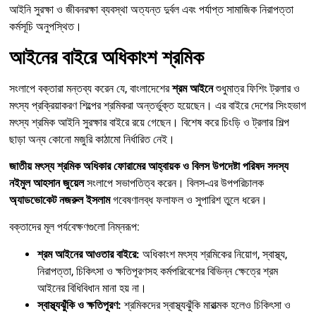
আইনি সুরক্ষা ও জীবনরক্ষা ব্যবস্থা অত্যন্ত দুর্বল এবং পর্যাপ্ত সামাজিক নিরাপত্তা
কর্মসূচি অনুপস্থিত।
আইনের বাইরে অধিকাংশ শ্রমিক
সংলাপে বক্তারা মন্তব্য করেন যে, বাংলাদেশের
শ্রম আইনে
শুধুমাত্র ফিশিং ট্রলার ও
মৎস্য প্রক্রিয়াকরণ শিল্পের শ্রমিকরা অন্তর্ভুক্ত হয়েছেন। এর বাইরে দেশের সিংহভাগ
মৎস্য শ্রমিক আইনি সুরক্ষার বাইরে রয়ে গেছেন। বিশেষ করে চিংড়ি ও ট্রলার শিল্প
ছাড়া অন্য কোনো মজুরি কাঠামো নির্ধারিত নেই।
জাতীয় মৎস্য শ্রমিক অধিকার ফোরামের আহ্বায়ক ও বিলস উপদেষ্টা পরিষদ সদস্য
নইমুল আহসান জুয়েল
সংলাপে সভাপতিত্ব করেন। বিলস-এর উপপরিচালক
অ্যাডভোকেট নজরুল ইসলাম
গবেষণালব্ধ ফলাফল ও সুপারিশ তুলে ধরেন।
বক্তাদের মূল পর্যবেক্ষণগুলো নিম্নরূপ:
শ্রম আইনের আওতার বাইরে:
অধিকাংশ মৎস্য শ্রমিকের নিয়োগ, স্বাস্থ্য,
নিরাপত্তা, চিকিৎসা ও ক্ষতিপূরণসহ কর্মপরিবেশের বিভিন্ন ক্ষেত্রে শ্রম
আইনের বিধিবিধান মানা হয় না।
স্বাস্থ্যঝুঁকি ও ক্ষতিপূরণ:
শ্রমিকদের স্বাস্থ্যঝুঁকি মারাত্মক হলেও চিকিৎসা ও