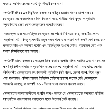
বাজারে সয়াবিন তেলের সংকট খুব শীঘ্রই শেষ হবে।
সংগঠনটি রবিবার এক বিবৃতিতে বলেছে যে পবিত্র রমজান মাসের আগে বাজারে
ভোজ্যতেলের ক্রমবর্ধমান চাহিদা বিবেচনা করে, সমিতির সাথে যুক্ত সংস্থাগুলি
স্বাভাবিকের চেয়ে বেশি ভোজ্যতেল সরবরাহ করছে।
সরবরাহকৃত এবং আমদানিকৃত ভোজ্যতেলের পরিমাণ বিবেচনা করে, সংকটের কোনও
সম্ভাবনা নেই। কিছু ব্যবসায়ীর মজুদ করার প্রবণতার কারণে যদি সংকট দেখা দেয়, তবে
রমজানে দাম এবং সরবরাহ যথেষ্ট এবং আতঙ্কিত হওয়ার কোনও প্রয়োজন নেই, এক
সংবাদ বিজ্ঞপ্তিতে বলা হয়েছে।
সংগঠনটি আরও বলেছে যে আন্তর্জাতিক বাজারে অপরিশোধিত সয়াবিন এবং পাম তেলের
দাম স্থিতিশীল থাকায় অস্বাভাবিক লাভের কোনও সম্ভাবনা নেই। এছাড়াও, দেশের
শীর্ষস্থানীয় ভোজ্যতেল উৎপাদনকারী প্রতিষ্ঠান সিটি গ্রুপ, মেঘনা গ্রুপ, টিকে গ্রুপ
এবং বাংলাদেশ এডিবল অয়েল লিমিটেড চাহিদার তুলনায় অনেক বেশি ভোজ্যতেল
আমদানি করেছে, যা আগামী ৭-১০ দিনের মধ্যে বাজারে প্রবেশ করবে।
ভোজ্যতেল সরবরাহকারীদের সংগঠন আরও বলেছে যে, ভোজ্যতেলের সরবরাহে ঘাটতির
সাম্প্রতিক খবর সাধারণ গ্রাহকদের মধ্যে উদ্বেগ তৈরি করেছে।
অতএব, “আমরা গ্রাহক এবং ভোজ্যতেল ব্যবসায়ীদের অনুরোধ করছি যে তারা