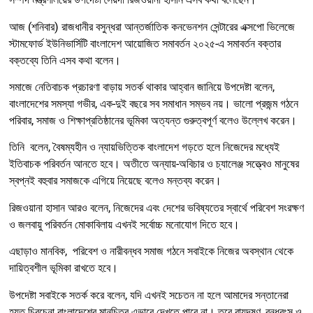
আজ (শনিবার) রাজধানীর বসুন্ধরা আন্তর্জাতিক কনভেনশন সেন্টারের এক্সপো ভিলেজে
স্টামফোর্ড ইউনিভার্সিটি বাংলাদেশ আয়োজিত সমাবর্তন ২০২৫-এ সমাবর্তন বক্তার
বক্তব্যে তিনি এসব কথা বলেন।
সমাজে নেতিবাচক প্রচারণা বাড়ায় সতর্ক থাকার আহ্বান জানিয়ে উপদেষ্টা বলেন,
বাংলাদেশের সমস্যা গভীর, এক-দুই বছরে সব সমাধান সম্ভব নয়। ভালো প্রজন্ম গঠনে
পরিবার, সমাজ ও শিক্ষাপ্রতিষ্ঠানের ভূমিকা অত্যন্ত গুরুত্বপূর্ণ বলেও উল্লেখ করেন।
তিনি বলেন, বৈষম্যহীন ও ন্যায়ভিত্তিক বাংলাদেশ গড়তে হলে নিজেদের মধ্যেই
ইতিবাচক পরিবর্তন আনতে হবে। অতীতে অন্যায়-অবিচার ও চ্যালেঞ্জ সত্ত্বেও মানুষের
স্বপ্নই বহুবার সমাজকে এগিয়ে নিয়েছে বলেও মন্তব্য করেন।
রিজওয়ানা হাসান আরও বলেন, নিজেদের এবং দেশের ভবিষ্যতের স্বার্থে পরিবেশ সংরক্ষণ
ও জলবায়ু পরিবর্তন মোকাবিলায় এখনই সর্বোচ্চ মনোযোগ দিতে হবে।
এছাড়াও মানবিক, পরিবেশ ও নারীবন্ধব সমাজ গঠনে সবাইকে নিজের অবস্থান থেকে
দায়িত্বশীল ভূমিকা রাখতে হবে।
উপদেষ্টা সবাইকে সতর্ক করে বলেন, যদি এখনই সচেতন না হলে আমাদের সন্তানেরা
হয়ত চিরচেনা বাংলাদেশের মানচিত্র এভাবে দেখতে পাবে না। তবে বায়ুদূষণ, বনধ্বংস ও