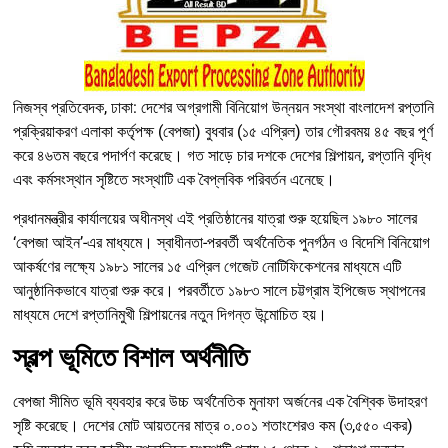
নিজস্ব প্রতিবেদক, ঢাকা: দেশের অগ্রগামী বিনিয়োগ উন্নয়ন সংস্থা বাংলাদেশ রপ্তানি
প্রক্রিয়াকরণ এলাকা কর্তৃপক্ষ (বেপজা) বুধবার (১৫ এপ্রিল) তার গৌরবময় ৪৫ বছর পূর্ণ
করে ৪৬তম বছরে পদার্পণ করেছে। গত সাড়ে চার দশকে দেশের শিল্পায়ন, রপ্তানি বৃদ্ধি
এবং কর্মসংস্থান সৃষ্টিতে সংস্থাটি এক বৈপ্লবিক পরিবর্তন এনেছে।
প্রধানমন্ত্রীর কার্যালয়ের অধীনস্থ এই প্রতিষ্ঠানের যাত্রা শুরু হয়েছিল ১৯৮০ সালের
‘বেপজা আইন’-এর মাধ্যমে। স্বাধীনতা-পরবর্তী অর্থনৈতিক পুনর্গঠন ও বিদেশি বিনিয়োগ
আকর্ষণের লক্ষ্যে ১৯৮১ সালের ১৫ এপ্রিল গেজেট নোটিফিকেশনের মাধ্যমে এটি
আনুষ্ঠানিকভাবে যাত্রা শুরু করে। পরবর্তীতে ১৯৮৩ সালে চট্টগ্রাম ইপিজেড স্থাপনের
মাধ্যমে দেশে রপ্তানিমুখী শিল্পায়নের নতুন দিগন্ত উন্মোচিত হয়।
স্বল্প ভূমিতে বিশাল অর্থনীতি
বেপজা সীমিত ভূমি ব্যবহার করে উচ্চ অর্থনৈতিক মুনাফা অর্জনের এক বৈশ্বিক উদাহরণ
সৃষ্টি করেছে। দেশের মোট আয়তনের মাত্র ০.০০১ শতাংশেরও কম (৩,৫৫০ একর)