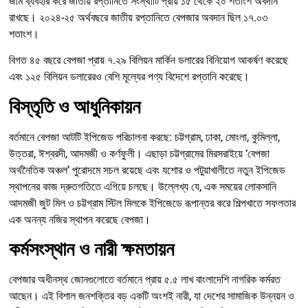
জমি ব্যবহার করে জাতীয় রপ্তানিতে সংস্থাটি প্রায় ১৫ থেকে ২০ শতাংশ অবদান
রাখছে। ২০২৪-২৫ অর্থবছরে জাতীয় রপ্তানিতে বেপজার অবদান ছিল ১৭.০৩
শতাংশ।
বিগত ৪৫ বছরে বেপজা প্রায় ৭.২৯ বিলিয়ন মার্কিন ডলারের বিনিয়োগ আকর্ষণ করেছে
এবং ১২৫ বিলিয়ন ডলারেরও বেশি মূল্যের পণ্য বিদেশে রপ্তানি করেছে।
বিস্তৃতি ও আধুনিকায়ন
বর্তমানে বেপজা আটটি ইপিজেড পরিচালনা করছে: চট্টগ্রাম, ঢাকা, মোংলা, কুমিল্লা,
উত্তরা, ঈশ্বরদী, আদমজী ও কর্ণফুলী। এছাড়া চট্টগ্রামের মিরসরাইয়ে ‘বেপজা
অর্থনৈতিক অঞ্চল’ পুরোদমে সচল রয়েছে এবং যশোর ও পটুয়াখালীতে নতুন ইপিজেড
স্থাপনের কাজ দ্রুতগতিতে এগিয়ে চলছে। উল্লেখ্য যে, এক সময়ের লোকসানি
আদমজী জুট মিল ও চট্টগ্রাম স্টিল মিলকে ইপিজেডে রূপান্তর করে শিল্পখাতে সফলতার
এক অনন্য নজির স্থাপন করেছে বেপজা।
কর্মসংস্থান ও নারী ক্ষমতায়ন
বেপজার অধীনস্থ জোনগুলোতে বর্তমানে প্রায় ৫.৫ লাখ বাংলাদেশি নাগরিক কর্মরত
আছেন। এই বিশাল জনশক্তির বড় একটি অংশই নারী, যা দেশের সামাজিক উন্নয়ন ও