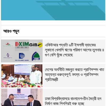
আরও পড়ুন
একিউআর পদ্ধতি ৬টি ইসলামী ব্যাংকের
লুকানো খেলাপি ঋণের পরিমাণ আগের তুলনায় ৪
গুণ বেশি খুঁজে পেয়েছে
দেশের অর্থনীতি মজবুত করতে প্রাণিসম্পদ খাত
অত্যন্ত গুরুত্বপূর্ণ: মৎস্য ও প্রাণিসম্পদ
প্রতিমন্ত্রী
ঢাকা বিশ্ববিদ্যালয়ে বাংলাদেশ-চীন মৈত্রী হল
নির্মাণ কাজ শিগগিরই শুরু হচ্ছে