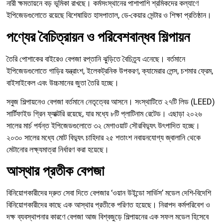
নারী ক্ষমতায়নে বড় ভূমিকা রাখছে। কর্মসংস্থানের পাশাপাশি শ্রমিকদের কল্যাণে
ইপিজেডগুলোতে রয়েছে বিশেষায়িত হাসপাতাল, ডে-কেয়ার সেন্টার ও শিক্ষা প্রতিষ্ঠান।
পণ্যের বৈচিত্রায়ন ও পরিবেশবান্ধব শিল্পায়ন
তৈরি পোশাকের বাইরেও বেপজা রপ্তানি ঝুড়িতে বৈচিত্র্য এনেছে। বর্তমানে
ইপিজেডগুলোতে গাড়ির যন্ত্রাংশ, ইলেকট্রনিক উপকরণ, ক্যামেরার লেন্স, চশমার ফ্রেম,
বাইসাইকেল এবং উচ্চমানের জুতা তৈরি হচ্ছে।
সবুজ শিল্পায়নেও বেপজা বর্তমানে নেতৃত্বের আসনে। সংস্থাটিতে ২৭টি লিড (LEED)
সার্টিফাইড গ্রিন ফ্যাক্টরি রয়েছে, যার মধ্যে ৮টি প্লাটিনাম রেটেড। এছাড়া ২০২৬
সালের মার্চ পর্যন্ত ইপিজেডগুলোতে ৩২ মেগাওয়াট সৌরবিদ্যুৎ উৎপাদিত হচ্ছে।
২০৩০ সালের মধ্যে মোট বিদ্যুৎ চাহিদার ২৫ শতাংশ নবায়নযোগ্য জ্বালানি থেকে
মেটানোর লক্ষ্যমাত্রা নির্ধারণ করা হয়েছে।
আস্থার প্রতীক বেপজা
বিনিয়োগকারীদের দ্রুত সেবা দিতে বেপজার ‘ওয়ান উইন্ডো সার্ভিস’ মডেল দেশি-বিদেশি
বিনিয়োগকারীদের কাছে এক আস্থার প্রতীকে পরিণত হয়েছে। নিরাপদ কর্মপরিবেশ ও
দক্ষ ব্যবস্থাপনার কারণে বেপজা আজ বিশ্বজুড়ে শিল্পায়নের এক সফল মডেল হিসেবে