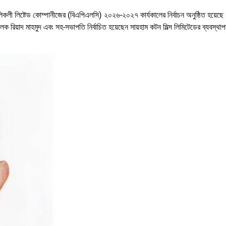
িকলী লিষ্টেড কোম্পানীজের (বিএপিএলসি) ২০২৬-২০২৭ কার্যকালের নির্বাচন অনুষ্ঠিত হয়ে
িচালক রিয়াদ মাহমুদ এবং সহ-সভাপতি নির্বাচিত হয়েছেন সায়হাম কটন মিল্স লিমিটেডের ব্যবস্থা