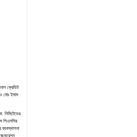
শনাল ক্রেডিট
ইও মোঃ ইমাম
কো. লিমিটেডের
ন্স পিএলসির
 ব্যবস্থাপনা
ই-জেনারেশন