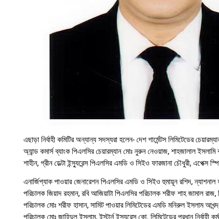
এছাড়া নির্বাহী কমিটির অন্যান্য সদস্যরা হলেন- দেশ গার্মেন্টস লিমিটেডের চেয়
অ্যান্ড কমার্স ব্যাংক পিএলসির চেয়ারম্যান মোঃ নুরুন নেওয়াজ, শাহজালাল ইসলামি
শাহীন, গ্রীন ডেল্টা ইন্স্যুরেন্স পিএলসির এমডি ও সিইও ফারজানা চৌধুরী, এপেক্স স্
এনার্জিপ্যাক পাওয়ার জেনারেশন পিএলসির এমডি ও সিইও হুমায়ূন রশিদ, ন্যাশনাল হ
পরিচালক জিয়াদ রহমান, রবি আজিয়াটা পিএলসির পরিচালক শরীফ শাহ জামাল রাজ, পিপলস
পরিচালক মোঃ শরীফ হাসান, সামিট পাওয়ার লিমিটেডের এমডি মনিরুল ইসলাম আখন্দ, রংপ
পরিচালক মোঃ জাহিদুল ইসলাম, ইস্টার্ন ইন্স্যুরেন্স কো. লিমিটেডের প্রধান নির্বাহী