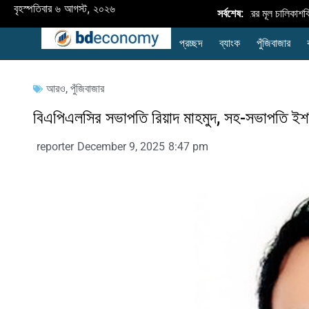
বৃহস্পতিবার ৬ আগস্ট, ২০২৬
বাংলাদেশে নবায়নযোগ্য জ্বালানি প্রসারের মূল চালিকাশক্তি 
সর্বশেষ:
প্রচ্ছদ
ব্যাংক
পুঁজিবাজার
আরও
,
পুঁজিবাজার
বিএপিএলসির সভাপতি রিয়াদ মাহমুদ, সহ-সভাপতি ই
reporter
December 9, 2025
8:47 pm