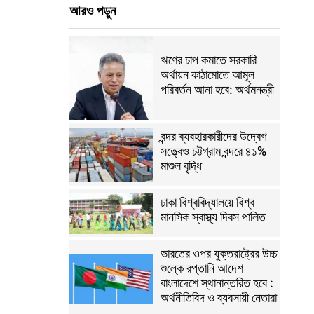
আরও পড়ুন
ঋণের চাপ কমাতে সরকারি
অর্থায়ন কাঠামোতে আমূল
পরিবর্তন আনা হবে: অর্থমনন্ত্রী
বন্দর ব্যবহারকারীদের উদ্বেগ
সত্ত্বেও চট্টগ্রাম বন্দরে ৪১%
মাশুল বৃদ্ধি
ঢাকা বিশ্ববিদ্যালয়ে বিশ্ব
মানসিক স্বাস্থ্য দিবস পালিত
ভারতের ওপর যুক্তরাষ্ট্রের উচ্চ
শুল্কে রপ্তানি আদেশ
বাংলাদেশে স্থানান্তরিত হবে :
অর্থনীতিবিদ ও ব্যবসায়ী নেতারা