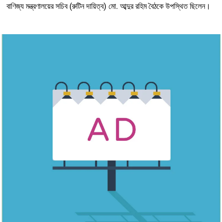
বাণিজ্য মন্ত্রণালয়ের সচিব (রুটিন দায়িত্ব) মো. আব্দুর রহিম বৈঠকে উপস্থিত ছিলেন।