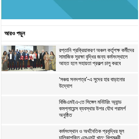
আরও পড়ুন
রপ্তানি প্রক্রিয়াকরণ অঞ্চল কর্তৃপক্ষ কর্মীদের
সামাজিক সুরক্ষা বৃদ্ধির জন্য কর্মসংস্থালে
আহত হলে সহায়তা প্রকল্প চালু করবে
‘সঞ্চয় সনদপত্র’-এ সুদের হার বাড়ানোর
উদ্যোগ
বিজিএমইএ-তে সিঙ্গেল মনিটরিং অ্যান্ড
কমপ্লায়েন্স ব্যবস্থার উপর যৌথ পরামর্শ
অনুষ্ঠিত
কর্মসংস্থান ও অর্থনৈতিক প্রবৃদ্ধির মূল
চালিকাশক্তি এসএমই খাত: শিল্পমন্ত্রী