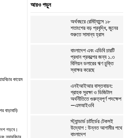
আরও পড়ুন
অর্থবছরে রেমিট্যান্সে ১৮
শতাংশের বড় প্রবৃদ্ধি, জুনের
শুরুতে সামান্য হ্রাস
বাংলাদেশ এবং এডিবি চারটি
প্রধান প্রকল্পের জন্য ১.৩
বিলিয়ন ডলারের ঋণ চুক্তি
স্বাক্ষর করেছে
়বিচার কায়েম
এনইআইআর বাস্তবায়ন:
গ্রাহক সুরক্ষা ও ডিজিটাল
অর্থনীতিতে গুরুত্বপূর্ণ পদক্ষেপ
—এমআইওবি
 বাড়াবাড়ি
স্ট্যান্ডার্ড চার্টার্ডের টেকসই
উদ্যোগ : উন্নত আগামীর পথে
াদেশ গড়বে।
বাংলাদেশ
ং ন্যায়বিচার