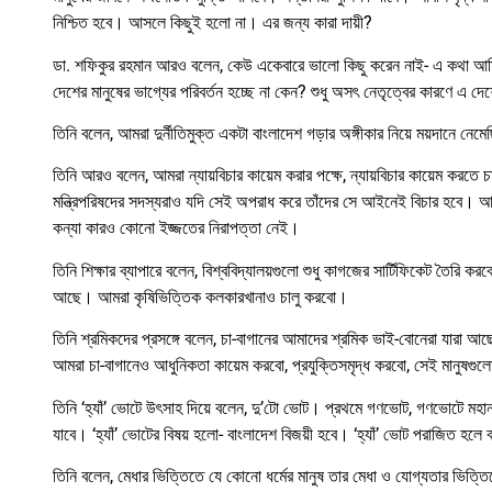
নিশ্চিত হবে। আসলে কিছুই হলো না। এর জন্য কারা দায়ী?
ডা. শফিকুর রহমান আরও বলেন, কেউ একেবারে ভালো কিছু করেন নাই- এ কথা আমি 
দেশের মানুষের ভাগ্যের পরিবর্তন হচ্ছে না কেন? শুধু অসৎ নেতৃত্বের কারণে এ দেশ
তিনি বলেন, আমরা দুর্নীতিমুক্ত একটা বাংলাদেশ গড়ার অঙ্গীকার নিয়ে ময়দানে 
তিনি আরও বলেন, আমরা ন্যায়বিচার কায়েম করার পক্ষে, ন্যায়বিচার কায়েম করতে চা
মন্ত্রিপরিষদের সদস্যরাও যদি সেই অপরাধ করে তাঁদের সে আইনেই বিচার হবে। আ
কন্যা কারও কোনো ইজ্জতের নিরাপত্তা নেই।
তিনি শিক্ষার ব্যাপারে বলেন, বিশ্ববিদ্যালয়গুলো শুধু কাগজের সার্টিফিকেট তৈরি
আছে। আমরা কৃষিভিত্তিক কলকারখানাও চালু করবো।
তিনি শ্রমিকদের প্রসঙ্গে বলেন, চা-বাগানের আমাদের শ্রমিক ভাই-বোনেরা যারা আছে
আমরা চা-বাগানেও আধুনিকতা কায়েম করবো, প্রযুক্তিসমৃদ্ধ করবো, সেই মানুষগু
তিনি ‘হ্যাঁ’ ভোটে উৎসাহ দিয়ে বলেন, দু’টো ভোট। প্রথমে গণভোট, গণভোটে মহান আল
যাবে। ‘হ্যাঁ’ ভোটের বিষয় হলো- বাংলাদেশ বিজয়ী হবে। ‘হ্যাঁ’ ভোট পরাজিত হল
তিনি বলেন, মেধার ভিত্তিতে যে কোনো ধর্মের মানুষ তার মেধা ও যোগ্যতার ভিত্ত