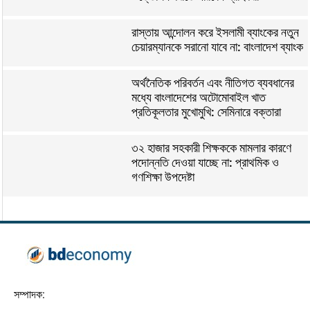
রাস্তায় আন্দোলন করে ইসলামী ব্যাংকের নতুন
চেয়ারম্যানকে সরানো যাবে না: বাংলাদেশ ব্যাংক
অর্থনৈতিক পরিবর্তন এবং নীতিগত ব্যবধানের
মধ্যে বাংলাদেশের অটোমোবাইল খাত
প্রতিকূলতার মুখোমুখি: সেমিনারে বক্তারা
৩২ হাজার সহকারী শিক্ষককে মামলার কারণে
পদোন্নতি দেওয়া যাচ্ছে না: প্রাথমিক ও
গণশিক্ষা উপদেষ্টা
সম্পাদক: