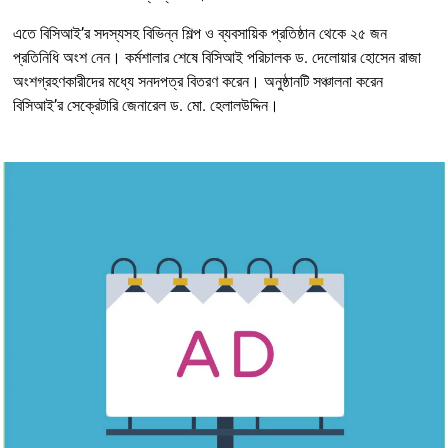
এতে বিসিআই’র সদস্যসহ বিভিন্ন শিল্প ও ব্যবসায়িক প্রতিষ্ঠান থেকে ২৫ জন
প্রতিনিধি অংশ নেন। কর্মশালার শেষে বিসিআই পরিচালক ড. দেলোয়ার হোসেন রাজা
অংশগ্রহণকারীদের মধ্যে সনদপত্র বিতরণ করেন। অনুষ্ঠানটি সঞ্চালনা করেন
বিসিআই’র সেক্রেটারি জেনারেল ড. মো. হেলালউদ্দিন।