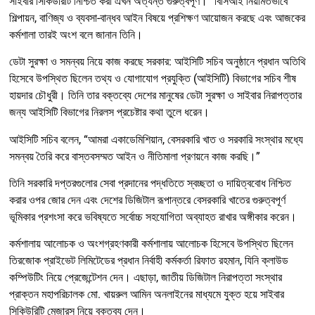
সাইবার সিকিউরিটি নিশ্চিত করা এখন অত্যন্ত গুরুত্বপূর্ণ।” বিসিআই নিয়মিতভাবে
শিল্পায়ন, বাণিজ্য ও ব্যবসা-বান্ধব আইন বিষয়ে প্রশিক্ষণ আয়োজন করছে এবং আজকের
কর্মশালা তারই অংশ বলে জানান তিনি।
ডেটা সুরক্ষা ও সমন্বয় নিয়ে কাজ করছে সরকার: আইসিটি সচিব অনুষ্ঠানে প্রধান অতিথি
হিসেবে উপস্থিত ছিলেন তথ্য ও যোগাযোগ প্রযুক্তি (আইসিটি) বিভাগের সচিব শীষ
হায়দার চৌধুরী। তিনি তার বক্তব্যে দেশের মানুষের ডেটা সুরক্ষা ও সাইবার নিরাপত্তার
জন্য আইসিটি বিভাগের নিরলস প্রচেষ্টার কথা তুলে ধরেন।
আইসিটি সচিব বলেন, “আমরা একাডেমিশিয়ান, বেসরকারি খাত ও সরকারি সংস্থার মধ্যে
সমন্বয় তৈরি করে বাস্তবসম্মত আইন ও নীতিমালা প্রণয়নে কাজ করছি।”
তিনি সরকারি দপ্তরগুলোর সেবা প্রদানের পদ্ধতিতে স্বচ্ছতা ও দায়িত্ববোধ নিশ্চিত
করার ওপর জোর দেন এবং দেশের ডিজিটাল রূপান্তরে বেসরকারি খাতের গুরুত্বপূর্ণ
ভূমিকার প্রশংসা করে ভবিষ্যতে সর্বোচ্চ সহযোগিতা অব্যাহত রাখার অঙ্গীকার করেন।
কর্মশালায় আলোচক ও অংশগ্রহণকারী কর্মশালায় আলোচক হিসেবে উপস্থিত ছিলেন
তিরজোক প্রাইভেট লিমিটেডের প্রধান নির্বাহী কর্মকর্তা রিফাত রহমান, যিনি ক্লাউড
কম্পিউটিং নিয়ে প্রেজেন্টেশন দেন। এছাড়া, জাতীয় ডিজিটাল নিরাপত্তা সংস্থার
প্রাক্তন মহাপরিচালক মো. খায়রুল আমিন অনলাইনের মাধ্যমে যুক্ত হয়ে সাইবার
সিকিউরিটি মেজারস নিয়ে বক্তব্য দেন।