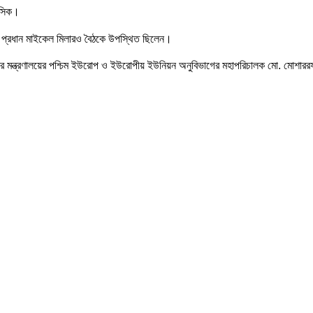
লাসিক।
লের প্রধান মাইকেল মিলারও বৈঠকে উপস্থিত ছিলেন।
াষ্ট্র মন্ত্রণালয়ের পশ্চিম ইউরোপ ও ইউরোপীয় ইউনিয়ন অনুবিভাগের মহাপরিচালক মো. মোশা