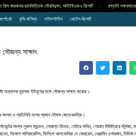
ি শিল্প কারখানার ছাদভিত্তিক সৌরবিদ্যুৎ: আইইইএফএ রিপোর্ট
রপ্তানি লক্ষ্যমাত্
কর্পোরেট
কৃষি-বাণিজ্য
লাইফস্টাইল
হোটেল-রিসোর্ট
র সৌজন্য সাক্ষাৎ
্টা অধ্যাপক মুহাম্মদ ইউনূসের সঙ্গে সৌজন্য সাক্ষাৎ করেছে।
ন্টের সদস্য ও প্রতিনিধি দলের প্রধান টোমাস জেডেখভস্কি।
ামেন্টের সদস্য লুকাস ম্যান্ডল, লোরান্ত ভিনচে, লেইরে পাখিন, শেরবান দিমিত্রিয়ে স্টুর্দজা,
 সোয়েনেন, নিকোস সালিয়ারেলিস, ফিলিপে আলকোবিয়া দে মোরায়েস, বেঞ্জামিন ওপারমান, লিভিউ-