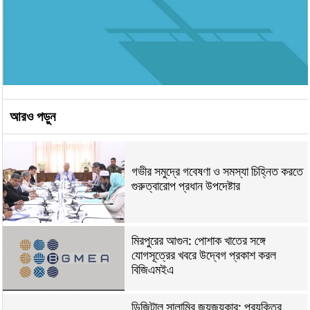
আরও পড়ুন
গভীর সমুদ্রে গবেষণা ও সমস্যা চিহ্নিত করতে
গুরুত্বারোপ প্রধান উপদেষ্টার
মিরপুরের আগুন: পোশাক খাতের সঙ্গে
যোগসূত্রের খবরে উদ্বেগ প্রকাশ করল
বিজিএমইএ
ডিজিটাল সালামির জয়জয়কার: প্রযুক্তির