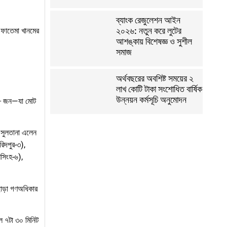
ব্যাংক রেজুলেশন আইন
২০২৬: নতুন করে লুটের
ং ফাতেমা খানমের
আশঙ্কায় বিশেষজ্ঞ ও সুশীল
সমাজ
অর্থবছরের অবশিষ্ট সময়ের ২
লাখ কোটি টাকা সংশোধিত বার্ষিক
উন্নয়ন কর্মসূচি অনুমোদন
র ৬৮ জন—যা মোট
ত সুলতানা এলেন
রিদপুর-৩),
নসিংহ-৬),
ছাড়া গণঅধিকার
াল ৭টা ৩০ মিনিট