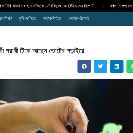
 শিল্প কারখানার ছাদভিত্তিক সৌরবিদ্যুৎ: আইইইএফএ রিপোর্ট
রপ্তানি লক্ষ্যমাত্
কর্পোরেট
কৃষি-বাণিজ্য
লাইফস্টাইল
হোটেল-রিসোর্ট
রী প্রার্থী টিকে আছেন ভোটের লড়াইয়ে