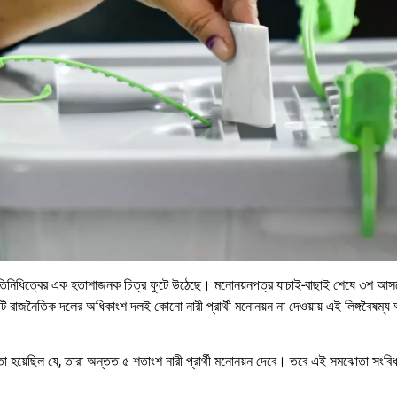
ী প্রতিনিধিত্বের এক হতাশাজনক চিত্র ফুটে উঠেছে। মনোনয়নপত্র যাচাই-বাছাই শেষে ৩শ আস
া ৫১টি রাজনৈতিক দলের অধিকাংশ দলই কোনো নারী প্রার্থী মনোনয়ন না দেওয়ায় এই লিঙ্গবৈষম্
 হয়েছিল যে, তারা অন্তত ৫ শতাংশ নারী প্রার্থী মনোনয়ন দেবে। তবে এই সমঝোতা সংবিধা