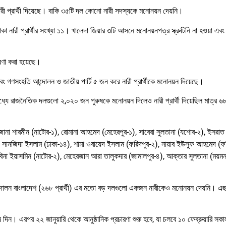
রী প্রার্থী দিয়েছে। বাকি ৩৫টি দল কোনো নারী সদস্যকে মনোনয়ন দেয়নি।
াকা নারী প্রার্থীর সংখ্যা ১১। খালেদা জিয়ার ৩টি আসনে মনোনয়নপত্র স্ক্রুটিনি না হওয়া এব
োষণা করা হয়েছে।
ং গণসংহতি আন্দোলন ও জাতীয় পার্টি ৫ জন করে নারী প্রার্থীকে মনোনয়ন দিয়েছে।
থীর মধ্যে রাজনৈতিক দলগুলো ২,০২০ জন পুরুষকে মনোনয়ন দিলেও নারী প্রার্থী দিয়েছিল মাত্
ারজানা শারমীন (নাটোর-১), রোমানা আহমেদ (মেহেরপুর-১), সাবেরা সুলতানা (যশোর-২), ইসরা
, সানজিদা ইসলাম (ঢাকা-১৪), শামা ওবায়েদ ইসলাম (ফরিদপুর-২), নায়াব ইউসুফ আহমেদ (ফ
সাবিনা ইয়াসমিন (নাটোর-২), মেহেরজান আরা তালুকদার (জামালপুর-৪), আক্তার সুলতানা (ময়ম
ন্দোলন বাংলাদেশ (২৬৮ প্রার্থী) এর মতো বড় দলগুলো একজন নারীকেও মনোনয়ন দেয়নি। এ
েষ দিন। এরপর ২২ জানুয়ারি থেকে আনুষ্ঠানিক প্রচারণা শুরু হবে, যা চলবে ১০ ফেব্রুয়ারি সক