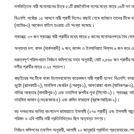
দলভিত্তিক নারী মনোনয়নের চিত্র ৫১টি রাজনৈতিক দলের মধ্যে মাত্র ১৬টি দল না
বিএনপি: সর্বোচ্চ ১৫ আসনে নারী প্রার্থী দিলেও বাছাই শেষে বর্তমানে তাদের টিকে থ
(নাটোর-৩) আবেদন বাতিল হওয়ায় এই সংখ্যা কমেছে।
স্বতন্ত্র: ৩৭ জন স্বতন্ত্র নারী প্রার্থীর মধ্যে মাত্র ৫ জনের মনোনয়নপত্র বৈধ ঘ
অন্যান্য দল: বাসদ (মার্কসবাদী) ৯ জন, জাসদ ও ইনসানিয়াত বিপ্লব ৬ জন করে এব
গুরুত্বপূর্ণ পরিসংখ্যান নির্বাচন কমিশনের তথ্য অনুযায়ী, মোট ২,৫৬৮ জন প্রার্
দলীয় প্রার্থীর মাত্র ৩.২৫ শতাংশ।
বাছাইয়ের পর টিকে থাকা উল্লেখযোগ্য কয়েকজন নারী প্রার্থী হলেন: বিএনপি: ফ
ভুট্টো (ঝালকাঠি-২), সানসিলা জেবরিন (শেরপুর-১), আফরোজা খানম (মানিকগঞ্জ-৩)
নাদিরা আক্তার (মাদারীপুর-১) এবং তাহসিনা রুশদীর লুনা (সিলেট-২)। স্বতন্ত্র: 
তাহমিনা জামান (নেত্রকোনা-৪) এবং রুমিন ফারহানা (ব্রাহ্মণবাড়িয়া-২)।
বড় দলগুলোর অনিহা বাংলাদেশ জামায়াতে ইসলামী (২৭৬ প্রার্থী) এবং ইসলামী আ
পরিষদ ও এবি পার্টির নারী প্রতিনিধিত্বও ছিল অত্যন্ত নগণ্য।
নির্বাচন কমিশনের তফসিল অনুযায়ী, আগামী ২০ জানুয়ারি প্রার্থিতা প্রত্যাহারের শ