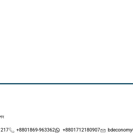
াপন
1217
+8801869-963362
+8801712180907
bdeconomy