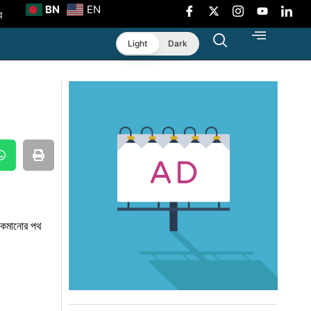
BN
EN
র
া
Light
Dark
শীলতা
র্ডার
় কমানোর পথ