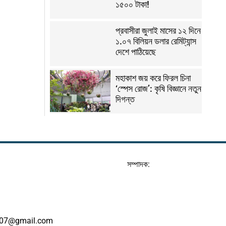
১৫০০ টাকা!
প্রবাসীরা জুলাই মাসের ১২ দিনে
১.০৭ বিলিয়ন ডলার রেমিট্যান্স
দেশে পাঠিয়েছে
মহাকাশ জয় করে ফিরল চিনা
‘স্পেস রোজ’: কৃষি বিজ্ঞানে নতুন
দিগন্ত
সম্পাদক:
07@gmail.com