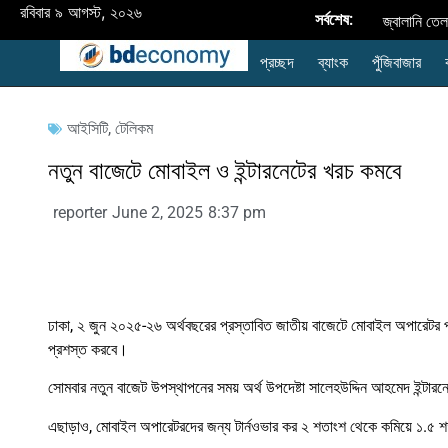
রবিবার ৯ আগস্ট, ২০২৬
সর্বশেষ:
জ্বালানি তে
প্রচ্ছদ
ব্যাংক
পুঁজিবাজার
অর্ধবার্ষিক ব্যবস
ছাড়াল: লক্ষ্যমা
আইসিটি
,
টেলিকম
বাড়াতে পারে এআ
নতুন বাজেটে মোবাইল ও ইন্টারনেটের খরচ কমবে
কারখানার ছাদভি
reporter
June 2, 2025
8:37 pm
উন্নীত করতে বি
পেমেন্ট স্কিম
অনুমোদিত মূ
ঢাকা, ২ জুন ২০২৫-২৬ অর্থবছরের প্রস্তাবিত জাতীয় বাজেটে মোবাইল অপারেটর পর
প্রশস্ত করবে।
করপোরেট শাখায় 
সোমবার নতুন বাজেট উপস্থাপনের সময় অর্থ উপদেষ্টা সালেহউদ্দিন আহমেদ ইন্ট
এছাড়াও, মোবাইল অপারেটরদের জন্য টার্নওভার কর ২ শতাংশ থেকে কমিয়ে ১.৫ 