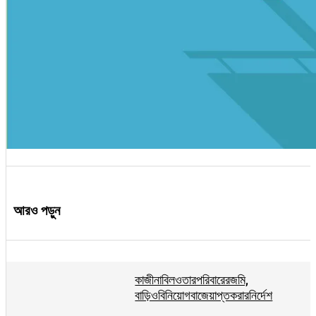
আরও পড়ুন
কাজীনাবিলওতারপরিবারেরজমি,
বাড়িওবিনিয়োগবাজেয়াপ্তকরারনির্দেশ