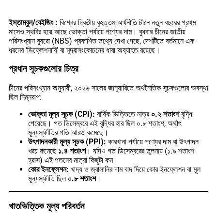
ইস্তাম্বুল/বেইজিং :
বিশ্বের দ্বিতীয় বৃহত্তম অর্থনীতি চীনে নতুন বছরের প্রথম
মাসেও স্থবির হয়ে আছে ভোক্তা পর্যায়ে পণ্যের দাম। বুধবার চীনের জাতীয়
পরিসংখ্যান ব্যুরো (NBS) প্রকাশিত তথ্যে দেখা গেছে, দেশটিতে বর্তমানে এক
ধরনের ‘ডিফ্লেশনারি’ বা মুদ্রাসংকোচনের ধারা অব্যাহত রয়েছে।
প্রধান সূচকগুলোর চিত্র
চীনের পরিসংখ্যান অনুযায়ী, ২০২৬ সালের জানুয়ারিতে অর্থনৈতিক সূচকগুলোর অবস্থা
ছিল নিম্নরূপ:
ভোক্তা মূল্য সূচক (CPI):
বার্ষিক ভিত্তিতে মাত্র
০.২ শতাংশ
বৃদ্ধি
পেয়েছে। গত ডিসেম্বরে এই বৃদ্ধির হার ছিল ০.৮ শতাংশ, অর্থাৎ
মূল্যস্ফীতির গতি আরও কমেছে।
উৎপাদনকারী মূল্য সূচক (PPI):
কারখানা পর্যায়ে পণ্যের দাম বা উৎপাদন
খরচ কমেছে
১.৪ শতাংশ
। যদিও গত ডিসেম্বরের তুলনায় (১.৯ শতাংশ
হ্রাস) এই পতনের মাত্রা কিছুটা কম।
কোর ইনফ্লেশন:
খাদ্য ও জ্বালানির দাম বাদ দিয়ে কোর ইনফ্লেশন বা মূল
মূল্যস্ফীতি ছিল
০.৮ শতাংশ
।
খাতভিত্তিক মূল্য পরিবর্তন