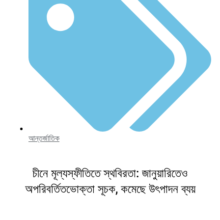
বিশ্বের প্রথম ব্যাংক সিটি ব্যাংক<gwmw
style="display:none;"></gwmw>
অনুমোদিত
মূলধন দ্বিগুণ করে ৩,০০০ কোটি টাকা করলো ব্যাংক এশিয়া
সোনালী ব্যাংকের ৫ করপোরেট শাখায় ঋণ বিতরণের সর্বোচ্চ সীমা
তুললো বাংলাদেশ ব্যাংক
আন্তর্জাতিক
চীনে মূল্যস্ফীতিতে স্থবিরতা: জানুয়ারিতেও
অপরিবর্তিতভোক্তা সূচক, কমেছে উৎপাদন ব্যয়