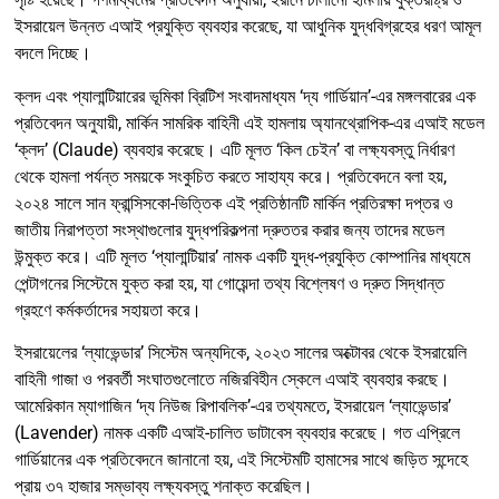
ইসরায়েল উন্নত এআই প্রযুক্তি ব্যবহার করেছে, যা আধুনিক যুদ্ধবিগ্রহের ধরণ আমূল
বদলে দিচ্ছে।
ক্লদ এবং প্যালান্টিয়ারের ভূমিকা ব্রিটিশ সংবাদমাধ্যম ‘দ্য গার্ডিয়ান’-এর মঙ্গলবারের এক
প্রতিবেদন অনুযায়ী, মার্কিন সামরিক বাহিনী এই হামলায় অ্যানথ্রোপিক-এর এআই মডেল
‘ক্লদ’ (Claude) ব্যবহার করেছে। এটি মূলত ‘কিল চেইন’ বা লক্ষ্যবস্তু নির্ধারণ
থেকে হামলা পর্যন্ত সময়কে সংকুচিত করতে সাহায্য করে। প্রতিবেদনে বলা হয়,
২০২৪ সালে সান ফ্রান্সিসকো-ভিত্তিক এই প্রতিষ্ঠানটি মার্কিন প্রতিরক্ষা দপ্তর ও
জাতীয় নিরাপত্তা সংস্থাগুলোর যুদ্ধপরিকল্পনা দ্রুততর করার জন্য তাদের মডেল
উন্মুক্ত করে। এটি মূলত ‘প্যালান্টিয়ার’ নামক একটি যুদ্ধ-প্রযুক্তি কোম্পানির মাধ্যমে
পেন্টাগনের সিস্টেমে যুক্ত করা হয়, যা গোয়েন্দা তথ্য বিশ্লেষণ ও দ্রুত সিদ্ধান্ত
গ্রহণে কর্মকর্তাদের সহায়তা করে।
ইসরায়েলের ‘ল্যাভেন্ডার’ সিস্টেম অন্যদিকে, ২০২৩ সালের অক্টোবর থেকে ইসরায়েলি
বাহিনী গাজা ও পরবর্তী সংঘাতগুলোতে নজিরবিহীন স্কেলে এআই ব্যবহার করছে।
আমেরিকান ম্যাগাজিন ‘দ্য নিউজ রিপাবলিক’-এর তথ্যমতে, ইসরায়েল ‘ল্যাভেন্ডার’
(Lavender) নামক একটি এআই-চালিত ডাটাবেস ব্যবহার করেছে। গত এপ্রিলে
গার্ডিয়ানের এক প্রতিবেদনে জানানো হয়, এই সিস্টেমটি হামাসের সাথে জড়িত সন্দেহে
প্রায় ৩৭ হাজার সম্ভাব্য লক্ষ্যবস্তু শনাক্ত করেছিল।