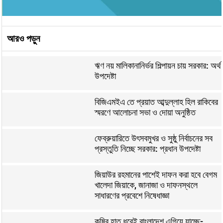
আরও পড়ুন
ঋণ নয় মালিকানানির্ভর শিল্পায়ন চায় সরকার: অর্থ
উপদেষ্টা
বিজিএমইএ তে প্রয়াত আব্দুল্লাহ হিল রাকিবের
স্মরণে আলোচনা সভা ও দোয়া অনুষ্ঠিত
ফেব্রুয়ারিতে উৎসবমুখর ও সুষ্ঠু নির্বাচনের সব
প্রস্তুতি নিচ্ছে সরকার: প্রধান উপদেষ্টা
জিয়াউর রহমানের পাশেই দাফন করা হবে বেগম
খালেদা জিয়াকে, জানাজা ও দাফনস্থলে
সাধারণের প্রবেশে নিষেধাজ্ঞা
কৃষির হাত ধরেই বাংলাদেশ এগিয়ে যাচ্ছে-