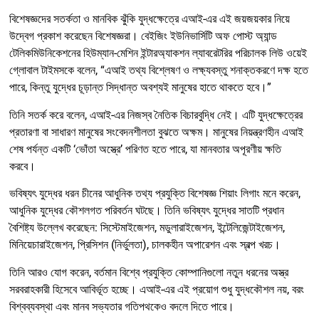
বিশেষজ্ঞদের সতর্কতা ও মানবিক ঝুঁকি যুদ্ধক্ষেত্রে এআই-এর এই জয়জয়কার নিয়ে
উদ্বেগ প্রকাশ করেছেন বিশেষজ্ঞরা। বেইজিং ইউনিভার্সিটি অফ পোস্ট অ্যান্ড
টেলিকমিউনিকেশনের হিউম্যান-মেশিন ইন্টারঅ্যাকশন ল্যাবরেটরির পরিচালক লিউ ওয়েই
গ্লোবাল টাইমসকে বলেন, “এআই তথ্য বিশ্লেষণ ও লক্ষ্যবস্তু শনাক্তকরণে দক্ষ হতে
পারে, কিন্তু যুদ্ধের চূড়ান্ত সিদ্ধান্ত অবশ্যই মানুষের হাতে থাকতে হবে।”
তিনি সতর্ক করে বলেন, এআই-এর নিজস্ব নৈতিক বিচারবুদ্ধি নেই। এটি যুদ্ধক্ষেত্রের
প্রতারণা বা সাধারণ মানুষের সংবেদনশীলতা বুঝতে অক্ষম। মানুষের নিয়ন্ত্রণহীন এআই
শেষ পর্যন্ত একটি ‘ভোঁতা অস্ত্রে’ পরিণত হতে পারে, যা মানবতার অপূরণীয় ক্ষতি
করবে।
ভবিষ্যৎ যুদ্ধের ধরন চীনের আধুনিক তথ্য প্রযুক্তি বিশেষজ্ঞ শিয়াং লিগাং মনে করেন,
আধুনিক যুদ্ধের কৌশলগত পরিবর্তন ঘটছে। তিনি ভবিষ্যৎ যুদ্ধের সাতটি প্রধান
বৈশিষ্ট্য উল্লেখ করেছেন: সিস্টেমাইজেশন, মডুলারাইজেশন, ইন্টেলিজেন্টাইজেশন,
মিনিয়েচারাইজেশন, প্রিসিশন (নির্ভুলতা), চালকহীন অপারেশন এবং স্বল্প খরচ।
তিনি আরও যোগ করেন, বর্তমান বিশ্বে প্রযুক্তি কোম্পানিগুলো নতুন ধরনের অস্ত্র
সরবরাহকারী হিসেবে আবির্ভূত হচ্ছে। এআই-এর এই প্রয়োগ শুধু যুদ্ধকৌশল নয়, বরং
বিশ্বব্যবস্থা এবং মানব সভ্যতার গতিপথকেও বদলে দিতে পারে।