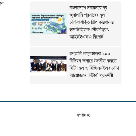
াশ
বাংলাদেশে নবায়নযোগ্য
জ্বালানি প্রসারের মূল
চালিকাশক্তি শিল্প কারখানার
ছাদভিত্তিক সৌরবিদ্যুৎ:
আইইইএফএ রিপোর্ট
রপ্তানি লক্ষ্যমাত্রা ১০০
বিলিয়ন ডলারে উন্নীত করতে
বিটিএমএ ও বিজিএমইএর যৌথ
আয়োজনে ‘বিটমা’ প্রদর্শনী
সম্পাদক: