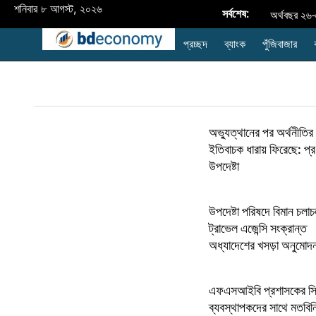
শনিবার ৮ আগস্ট, ২০২৬
সর্বশেষ:
অর্থবছর ২৬-
প্রচ্ছদ
ব্যাংক
পুঁজিবাজার
উন্নয়নশীল 
নবায়নযোগ্য জ্ব
রপ্তানি
অভ্যুত্থানের পর অর্থনীতির
প্রদর্শনী
ইতিবাচক ধারায় ফিরেছে: প্
style="disp
উপদেষ্টা
ব্যাংক এশিয়া
উপদেষ্টা পরিষদে বিমান চলা
ব্যাংক
ট্রাভেল এজেন্সি সংক্রান্ত
অধ্যাদেশের খসড়া অনুমোদ
বাংলাদেশের
এফএসআইবি প্রশাসকের সি
ব্যবস্থাপকদের সাথে মতবিনি