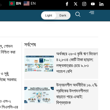
BN
EN
ংলাদেশে
Light
Dark
ট
মা’
সর্বশেষ
থ্য, শোভন
 নিশ্চিত করা
অর্থবছর ২৬-এ কৃষি ঋণ বিতরণ
 করলো
৪২,৮৩৪ কোটি টাকা ছাড়াল:
লক্ষ্যমাত্রার চেয়ে ৯.৮৩
শতাংশ বেশি
 সুষ্ঠু
নিচ্ছে সরকার:
উন্নয়নশীল অর্থনীতির ১৬.২%
শ্রমিকের উৎপাদনশীলতা
বাড়াতে পারে এআই:
ও এস-২
বিশ্বব্যাংক
ংক পিএলসি-এর