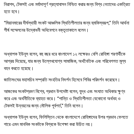
নিরাপদ, টেকসই এবং মর্যাদাপূর্ণ প্রত্যাবাসন নিশ্চিত করার জন্য বিশ্ব নেতাদের একত্রিত
হতে হবে।
“মিয়ানমারের দীর্ঘস্থায়ী সংকট আঞ্চলিক স্থিতিশীলতার জন্য হুমকিস্বরূপ,” তিনি আর্থনা
শীর্ষ সম্মেলনের উদ্বোধনী অধিবেশনে বক্তৃতাকালে বলেন।
অধ্যাপক ইউনূস বলেন, বহু বছর ধরে বাংলাদেশ ১২ লক্ষেরও বেশি রোহিঙ্গা শরণার্থীকে
আশ্রয় দিয়েছে, যার জন্য উল্লেখযোগ্য সামাজিক, অর্থনৈতিক এবং পরিবেশগত মূল্য
বহন করতে হয়েছে।
জাতিসংঘের মহাসচিব সম্প্রতি সংহতির নিদর্শন হিসেবে শিবির পরিদর্শন করেছেন।
আজকের সংকটপ্রবণ বিশ্বে, প্রধান উপদেষ্টা বলেন, যুদ্ধ এবং সংঘাত অধিকার ক্ষুণ্ন
করে এবং অর্থনীতিকে ব্যাহত করে। “শান্তি ও স্থিতিশীলতা যেকোনো অর্থবহ ও
টেকসই উন্নয়নের জন্য মৌলিক পূর্বশর্ত,” তিনি বলেন।
অধ্যাপক ইউনূস বলেন, ফিলিস্তিন থেকে বাংলাদেশে রোহিঙ্গাদের উপর প্রভাব ফেলতে
পারে এমন মানবিক সংকটকে বিশ্বকে উপেক্ষা করা উচিত নয়।