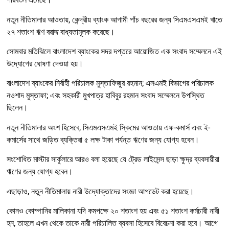
নতুন নীতিমালার আওতায়, কেন্দ্রীয় ব্যাংক আগামী পাঁচ বছরের জন্য সিএমএসএমই খাতে
২৭ শতাংশ ঋণ বরাদ্দ বাধ্যতামূলক করেছে।
সোমবার মতিঝিলে বাংলাদেশ ব্যাংকের সদর দপ্তরে আয়োজিত এক সংবাদ সম্মেলনে এই
উদ্যোগের ঘোষণা দেওয়া হয়।
বাংলাদেশ ব্যাংকের নির্বাহী পরিচালক মুস্তাফিজুর রহমান; এসএমই বিভাগের পরিচালক
নওশাদ মুস্তাফা; এবং সহকারী মুখপাত্র হাবিবুর রহমান সংবাদ সম্মেলনে উপস্থিত
ছিলেন।
নতুন নীতিমালার অংশ হিসেবে, সিএমএসএমই স্কিমের আওতায় এফ-কমার্স এবং ই-
কমার্সের সাথে জড়িত ব্যক্তিরা ৫ লক্ষ টাকা পর্যন্ত ঋণের জন্য যোগ্য হবেন।
সংশোধিত মাস্টার সার্কুলারে আরও বলা হয়েছে যে ট্রেড লাইসেন্স ছাড়া ক্ষুদ্র ব্যবসায়ীরা
ঋণের জন্য যোগ্য হবেন।
এছাড়াও, নতুন নীতিমালায় নারী উদ্যোক্তাদের সংজ্ঞা আপডেট করা হয়েছে।
কোনও কোম্পানির মালিকানা যদি কমপক্ষে ২০ শতাংশ হয় এবং ৫১ শতাংশ কর্মচারী নারী
হন, তাহলে এখন থেকে তাকে নারী পরিচালিত ব্যবসা হিসেবে বিবেচনা করা হবে। আগে