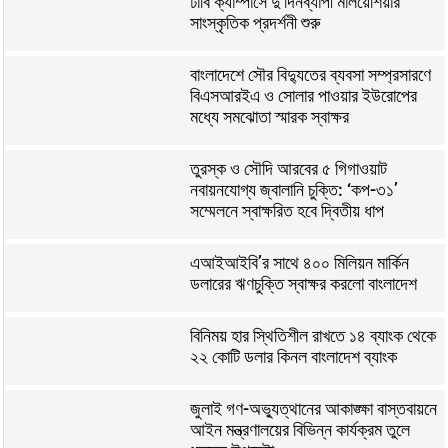
ঢাবি ক্যাম্পাসে দু’দিনব্যাপী মালয়েশিয়ার
সাংস্কৃতিক প্রদর্শনী শুরু
বাংলাদেশে সৌর বিদ্যুতের ব্যবসা সম্প্রসারণে
বিএসআরইএ ও সোলার পাওয়ার ইউরোপের
মধ্যে সমঝোতা স্মারক স্বাক্ষর
তুরস্ক ও সৌদি আরবের ৫ গিগাওয়াট
নবায়নযোগ্য জ্বালানি চুক্তি: ‘কপ-৩১’
সম্মেলনে স্বাক্ষরিত হবে দ্বিতীয় ধাপ
এআইআইবি’র সাথে ৪০০ মিলিয়ন মার্কিন
ডলারের ঋণচুক্তি স্বাক্ষর করলো বাংলাদেশ
বিনিময় হার স্থিতিশীল রাখতে ১৪ ব্যাংক থেকে
২২ কোটি ডলার কিনল বাংলাদেশ ব্যাংক
জুলাই গণ-অভ্যুত্থানের আকাঙ্ক্ষা বাস্তবায়নে
আইন মন্ত্রণালয়ের বিভিন্ন কার্যক্রম তুলে