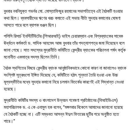
বুধবার নবনিযুক্ত গভর্নর মো. মোস্তাফিজুর রহমানের সভাপতিত্বে এই বৈঠকটি হওয়ার
কথা ছিল। ব্যবসায়ীদের ঋণের খরচ কমাতে এই সভায় নীতি সুদহার কমানোর ঘোষণা
আসতে পারে বলে ব্যাপক গুঞ্জন ছিল।
পলিসি রিসার্চ ইনস্টিটিউটের (পিআরআই) ভাইস চেয়ারম্যান এবং বিশ্বব্যাংকের সাবেক
ঊর্ধ্বতন কর্মকর্তা ড. সাদিক আহমেদ আজ বুধবার তাঁর পদত্যাগপত্র জমা দিয়েছেন বলে
জানা গেছে। সাত সদস্যের মুদ্রানীতি কমিটিতে কেন্দ্রীয় ব্যাংকের পরিচালনা পর্ষদ কর্তৃক
মনোনীত একমাত্র সদস্য ছিলেন তিনি।
বৈঠক স্থগিতের বিষয়ে কেন্দ্রীয় ব্যাংক আনুষ্ঠানিকভাবে কোনো কারণ না জানালেও ব্যাংক
সংশ্লিষ্ট সূত্রগুলো ইঙ্গিত দিয়েছে যে, কমিটিতে হঠাৎ শূন্যতা তৈরি হওয়া এবং উচ্চ
মূল্যস্ফীতির মধ্যে সুদহার কমানো নিয়ে চলমান বিতর্কের কারণেই এই সিদ্ধান্ত নেওয়া
হয়েছে।
মুদ্রানীতি কমিটির সদস্য ও বাংলাদেশ উন্নয়ন গবেষণা প্রতিষ্ঠানের (বিআইডিএস)
মহাপরিচালক ড. এ কে এনামুল হক বলেন, “মঙ্গলবার বিকেলে আমাদের জানানো হয়েছে
যে বৈঠকটি হচ্ছে না। এটি সম্ভবত আসন্ন ঈদুল ফিতরের ছুটির পরে অনুষ্ঠিত হতে
পারে।”