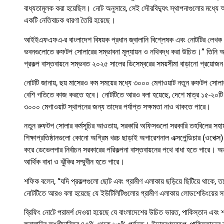
বাধ্যতামূলক করা হয়েছিল। নোট অনুসারে, সেই সৌরবিদ্যুৎ স্থাপনাগুলোর মধ্যে অ
একটি নেতিবাচক ধারণা তৈরি হয়েছে।
আইইএফএফএ-র বাংলাদেশ বিষয়ক প্রধান জ্বালানি বিশ্লেষক এবং নোটটির লেখক শফি
ভবনগুলোতে রুফটপ সোলারের সম্ভাবনা মূল্যায়ন ও নথিবদ্ধ করা উচিত।” তিনি আরও বলে
প্রকল্প বাস্তবায়নে সম্ভবত ২০২৫ সালের ডিসেম্বরের সময়সীমা বাড়ানো প্রয়োজ
নোটটি জানায়, ছয় মাসেরও কম সময়ের মধ্যে ৩০০০ মেগাওয়াট নতুন রুফটপ সোলার
বেশি গতিতে কাজ করতে হবে। নোটটিতে আরও বলা হয়েছে, দেশে মাত্র ১৫-২০টি উচ্চ
৩০০০ মেগাওয়াট স্থাপনের জন্য তাদের পর্যাপ্ত সক্ষমতা নাও থাকতে পারে।
নতুন রুফটপ সোলার কর্মসূচির আওতায়, সরকারি অফিসগুলো সরকারি তহবিলের সহায়তা
শিক্ষাপ্রতিষ্ঠানগুলো কোনো অগ্রিম খরচ ছাড়াই অপারেশনাল এক্সপেন্ডিচার (ওপেক্স
করে ডেভেলপার নির্বাচন সরকারের পরিকল্পনা বাস্তবায়নের পথে বাধা হতে পারে। অ
আর্থিক বাধা ও ঝুঁকির সম্মুখীন হতে পারে।
শফিক বলেন, “যদি প্রকল্পগুলো ছোট এবং গ্রামীণ এলাকায় ছড়িয়ে ছিটিয়ে থাকে,
নোটটিতে আরও বলা হয়েছে যে ইউটিলিটিগুলোর গ্রামীণ এলাকায় লোডশেডিংয়ের স
ব্রিফিং নোটে পরামর্শ দেওয়া হয়েছে যে বাংলাদেশের উচিত ভারত, পাকিস্তান এবং শ