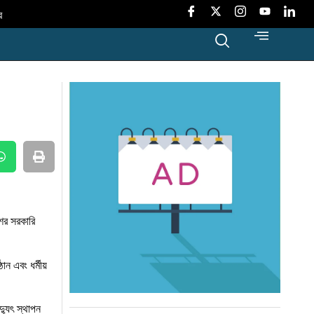
র
া
শীলতা
র্ডার
ের সরকারি
ন এবং ধর্মীয়
্যুৎ স্থাপন