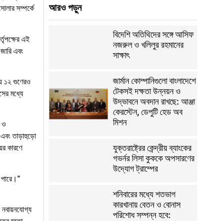
আরও পড়ুন
োলার সম্পর্কে
বিদেশি অতিথিদের সঙ্গে আসিফ
তৃপক্ষের এই
নজরুল ও খলিলুর রহমানের
র জারি এবং
সাক্ষাৎ
জার্মান কোম্পানিগুলো বাংলাদেশে
়ে ১২ গুণেরও
টেকসই দক্ষতা উন্নয়ন ও
সের মধ্যে
উদ্ভাবনে অবদান রাখছে: আঞ্জা
কেরস্টেন, ডেপুটি হেড অব
মিশন
ল ও
এবং তাড়াহুড়ো
যুক্তরাষ্ট্রের কেন্দ্রীয় ব্যাংকের
়ের কারণে
গভর্নর লিসা কুককে অপসারণের
উদ্যোগ ট্রাম্পের
ে পারে।”
শনিবারের মধ্যে শতভাগ
কারখানায় বেতন ও বোনাস
 নবায়নযোগ্য
পরিশোধ সম্পন্ন হবে: