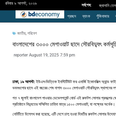
রবিবার ৯ আগস্ট, ২০২৬
সর্বশেষ:
জ্বালানি তে
প্রচ্ছদ
ব্যাংক
পুঁজিবাজার
অর্ধবার্ষিক ব্যবস
ছাড়াল: লক্ষ্যমা
জাতীয়
,
পরিবেশ
বাড়াতে পারে এআ
বাংলাদেশের ৩০০০ মেগাওয়াট ছাদে সৌরবিদ্যুৎ কর্
কারখানার ছাদভি
reporter
August 19, 2025
7:59 pm
উন্নীত করতে বি
পেমেন্ট স্কিম
অনুমোদিত মূ
ঢাকা, ১৯ আগস্ট:
ইউএস-ভিত্তিক ইনস্টিটিউট ফর এনার্জি ইকোনমিক্স অ্যান্ড ফা
ভবনগুলোর ছাদে এই বছরের শেষ নাগাদ ৩০০০ মেগাওয়াট সৌরবিদ্যুৎ স্থাপনের লক
করপোরেট শাখায় 
গত ৭ জুলাই বাংলাদেশ পাওয়ার ডেভেলপমেন্ট বোর্ড এই রুফটপ সোলার প্রকল্পের ঘো
প্রতিষ্ঠানে বিদ্যুতের সম্মিলিত চাহিদা মাত্র ১৫০০ মেগাওয়াট, যা লক্ষ্যের অর্ধেক।
নোটটিতে উল্লেখ করা হয়েছে, এটি দেশে চালু হওয়া দ্বিতীয় রুফটপ সোলার উদ্