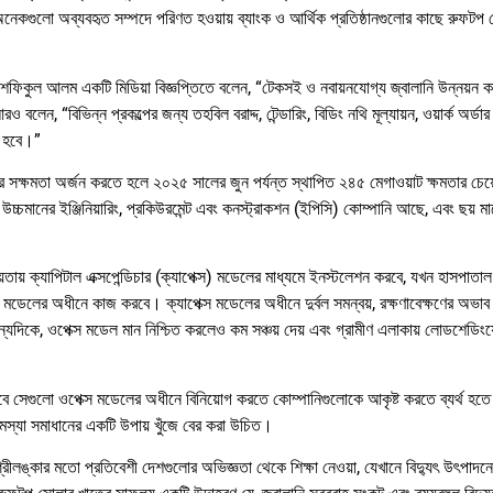
নেকগুলো অব্যবহৃত সম্পদে পরিণত হওয়ায় ব্যাংক ও আর্থিক প্রতিষ্ঠানগুলোর কাছে রুফটপ স
কুল আলম একটি মিডিয়া বিজ্ঞপ্তিতে বলেন, “টেকসই ও নবায়নযোগ্য জ্বালানি উন্নয়ন কর্
ন, “বিভিন্ন প্রকল্পের জন্য তহবিল বরাদ্দ, টেন্ডারিং, বিডিং নথি মূল্যায়ন, ওয়ার্ক অর্ডা
ন হবে।”
 সক্ষমতা অর্জন করতে হলে ২০২৫ সালের জুন পর্যন্ত স্থাপিত ২৪৫ মেগাওয়াট ক্ষমতার চেয
মানের ইঞ্জিনিয়ারিং, প্রকিউরমেন্ট এবং কনস্ট্রাকশন (ইপিসি) কোম্পানি আছে, এবং ছয় মা
য় ক্যাপিটাল এক্সপেন্ডিচার (ক্যাপেক্স) মডেলের মাধ্যমে ইনস্টলেশন করবে, যখন হাসপাতা
) মডেলের অধীনে কাজ করবে। ক্যাপেক্স মডেলের অধীনে দুর্বল সমন্বয়, রক্ষণাবেক্ষণের অভাব 
ন্যদিকে, ওপেক্স মডেল মান নিশ্চিত করলেও কম সঞ্চয় দেয় এবং গ্রামীণ এলাকায় লোডশেডিংয
 তবে সেগুলো ওপেক্স মডেলের অধীনে বিনিয়োগ করতে কোম্পানিগুলোকে আকৃষ্ট করতে ব্যর্থ হত
মস্যা সমাধানের একটি উপায় খুঁজে বের করা উচিত।
্রীলঙ্কার মতো প্রতিবেশী দেশগুলোর অভিজ্ঞতা থেকে শিক্ষা নেওয়া, যেখানে বিদ্যুৎ উৎপাদনে