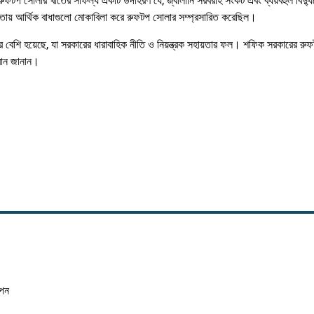
ুফটপ সোলার খাতের সাফল্য একটি উদাহরণ যে, জ্বালানি সরবরাহ সংকট এবং ব্যয়বহুল বিদ্
ায়তায় আর্থিক বাধাগুলো মোকাবিলা করে রুফটপ সোলার সম্প্রসারিত করেছিল।
বেশি হয়েছে, যা সরকারের ধারাবাহিক নীতি ও নিয়ন্ত্রক সহায়তার ফল। শফিক সরকারের রু
হ্বান জানান।
াপন