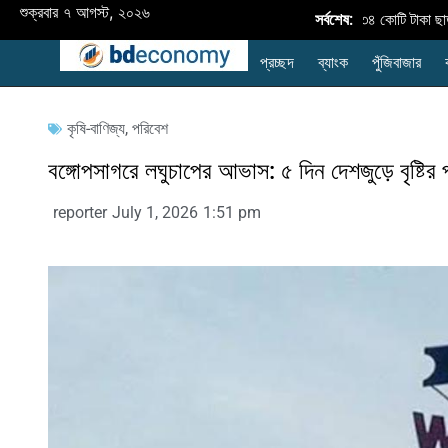
শুক্রবার ৭ আগস্ট, ২০২৬
অর্থবছর ২৬-এ কৃষি ঋণ বিতরণ ৪২,৮৩৪ কোটি টাকা ছাড়াল: ল
সর্বশেষ:
প্রচ্ছদ
ব্যাংক
পুঁজিবাজার
কৃষি-বাণিজ্য
,
পরিবেশ
বঙ্গোপসাগরে লঘুচাপের আভাস: ৫ দিন দেশজুড়ে বৃষ্টির
reporter
July 1, 2026
1:51 pm