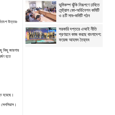
ভূমিকম্প ঝুঁকি নিরূপণে ঢাবিতে
সেন্ট্রাল কো-অর্ডিনেশন কমিটি
ও ৪টি সাব-কমিটি গঠন
্ধিতাংশ উত্তর-
সরকারি দপ্তরে এআই নীতি
প্রণয়নে কাজ করছে বাংলাদেশ:
ফয়েজ আহমদ তৈয়্যব
ু কিছু জায়গায়
র্ষণ হতে
পাত হয়েছে।
রি সেলসিয়াস।